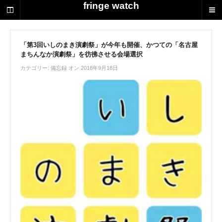
荻
fringe watch
野
達
也
に
「第3回いしのまき演劇祭」が今年も開催、かつての「名古屋
まちんなか演劇祭」を彷彿させる会場選択
よ
る
カテゴリー:
備忘録
オン 2018年9月18日
演
劇
制
作
の
ス
ク
ラ
ッ
プ
ブ
ッ
ク