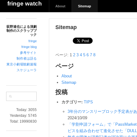
荻
fringe watch
About
Sitemap
野
達
也
Sitemap
荻野達也による演劇
に
制作のスクラップブ
よ
ック
る
fringe
演
fringe blog
参考サイト
劇
ページ: 1
2
3
4
5
6
7
8
制作者は語る
制
東京小劇場観劇速報
ページ
作
スケジューラ
の
About
ス
Sitemap
ク
投稿
ラ
ッ
カテゴリー:
TIPS
プ
Today:
3055
ブ
3年分のマンスリーブロック予定表が
Yesterday:
5745
ッ
2024/10/09
Total:
19990830
ク
「学割申請フォーム」で「PassMar
ビスを組み合わせて進化させた「DULL-