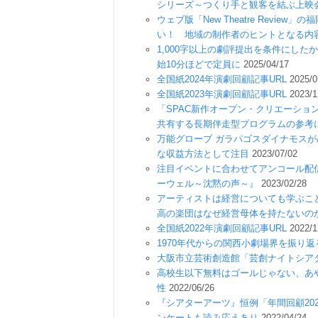
シリーズ～つくり手と観客を結ぶ上映
ウェブ版「New Theatre Revi
い！ 地域の制作者のヒントとなる内
1,000字以上の劇評提出を条件にした
始10分ほどで定員に
2025/04/17
全国紙2024年演劇回顧記事URL
2025/0
全国紙2023年演劇回顧記事URL
2023/1
「SPAC新作オープン・クリエーショ
共有する長期伴走型プログラムの参考
万能グローブ ガラパゴスダイナモス
な収益方法として注目
2023/07/02
注目イベントに合わせてアンコール配信する劇
ーウェル～沈黙の声～』
2023/02/28
アーティストは経営についても学ぶこ
高の楽団はなぜ経営母体を持たないの
全国紙2022年演劇回顧記事URL
2022/1
1970年代からの関西小劇場界を振り
大阪市立芸術創造館「芸創ナイトシア
高校生以下無料はゴールじゃない、あ
性
2022/06/26
『シアターアーツ』恒例「年間回顧20
ンケートも読み応えあり
2022/04/24