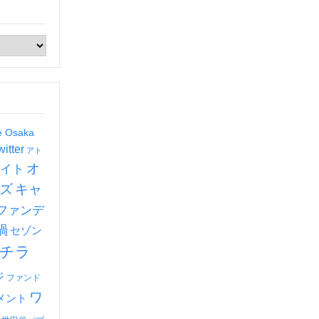
de Osaka
witter
アト
オ
イト
ズ
キャ
ファンデ
禍
セゾン
チラ
ジ
ファンド
ワ
メント