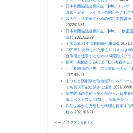
日本劇団協議会機関誌『join』アンケ
論家・記者・ライターの関心をこれで
音大生・音楽家のための確定申告講座
2022/01/31
日本劇団協議会機関誌『join』、検
読む
2021/12/29
全国紙2021年演劇回顧記事URL
2021/1
2021年に発行された最も注目すべき
台俳優と仕事するための14段階式クラ
福岡・劇団ZIG.ZAG.BITEが実践
元「劇団猫のお尻」の大前田一氏が「
2021/08/21
まつもと演劇祭が他地域2カンパニー
でも実現可能な試みに注目
2021/08/08
制作関係の名前も多く挙がった日本劇団
選ぶベストワン2020」、演劇チラシ
作品世界から妄想した料理を提示するE
れる
2021/03/21
ページ: 1
2
3
4
5
6
7
8