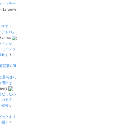
カモフラー
を
12 views
がテアト
テアトロ』
9 views
ンド」が
」にインタ
現せず
7
顧記事URL
で最も使わ
台用語は
views
泊だった小
」の元主
が逝去
6
だったオリ
が届く
4