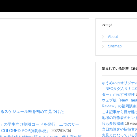
ページ
About
Sitemap
読まれている記事（過
ゆうめいのオリジナ
「NFCタグ入りミニ
ダー」が示す可能性
ウェブ版「New Theat
Review」の福岡演
あるスケジュール帳を初めて見つけた
こす記事から目が
地域の制作者のヒン
容も多数掲載
16 vie
ket」の学生向け割引コードを発行、二つのサー
当日精算客や招待客
COLORED POP演劇学校」
2022/05/04
丸見えになっている