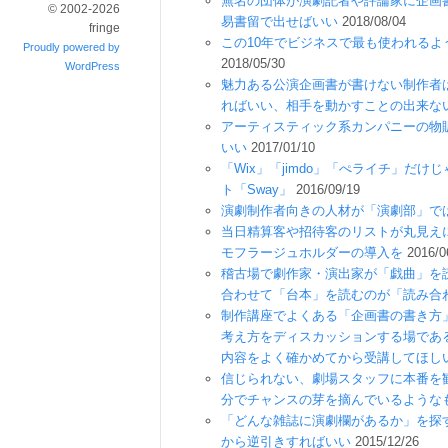
無名の団体が演劇記者や評論家に企画
© 2002-2026
易書留で出せばいい
2018/08/04
fringe
この10年でビジネスで最も使われる
Proudly powered by
2018/05/30
WordPress
魅力ある公演企画書が書けない制作者
ればいい、相手を動かすことの出来な
アーティスティック系カンパニーの物
いい
2017/01/10
「Wix」「jimdo」「ぺライチ」だ
ト「Sway」
2016/09/19
演劇制作者向きの人材が「演劇部」で
当日精算客や招待客のリストが丸見え
モフラージュホルダーの導入を
2016/0
稽古場で劇作家・演出家が「戯曲」を
合わせて「台本」を読むのが「読み合
制作講座でよくある「企画書の書き方
考え方をディスカッションする場であ
内容をよく確かめてから受講してほし
信じられない、劇場スタッフに本番を
分でチャンスの芽を摘んでいるような
「どんな雑誌に演劇欄があるか」を探
から逆引きすればいい
2015/12/26