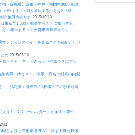
補正版掲載】京都・神戸・福岡で300人動員
に相当する、500人動員することは2,900～
要都市換算表あり）
2015/10/19
は東京で1,800人動員することに相当する、
することに相当する（主要都市換算表あり）
譲マンションのサイトを見ることを勧めたわけ
まとめ
2015/03/16
フォローさせ、考えるきっかけや気づきにする
/後納表示・ゆうメール表示・宛名は封筒の内側
う！ 指定券＋引換券の2枚印字で広がる可能
グ入りミニCDキーホルダー」が示す可能性
2/31
国とよはし芸術劇場PLAT「旅する舞台映像