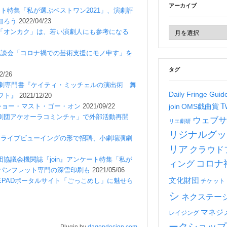
アーカイブ
ート特集「私が選ぶベストワン2021」、演劇評
知ろう
2022/04/23
「オンカク」は、若い演劇人にも参考になる
証座談会「コロナ禍での芸術支援にモノ申す」を
タグ
2/26
演劇専門書『ケイティ・ミッチェルの演出術 舞
Daily Fringe Gui
フト』
2021/12/20
T
するショー・マスト・ゴー・オン
2021/09/22
join
OMS戯曲賞
劇団アケオーラコミンチャ」で外部活動再開
ウェブサ
リエ劇研
リジナルグッ
をライブビューイングの形で招聘、小劇場演劇
リア
クラウド
協議会機関誌『join』アンケート特集「私が
コロナ
ィング
・パンフレット専門の深雪印刷も
2021/05/06
文化財団
PADポータルサイト「ごっこめし」に魅せら
チケット
シ
ネクステー
マネジ
レイジング
ークショップ