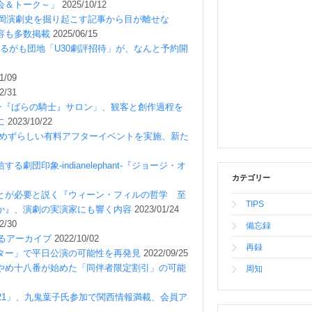
会＆トーク～」
2025/10/12
ew」の福岡演劇史を掘り起こす記事から目が離せな
容も多数掲載
2025/06/15
かるがも団地「U30劇評招待」が、なんと予約開
1/09
2/31
ン『ばらの騎士』サロン」、観客と創作過程を
に
2023/10/22
がめずらしい有料アフターイベントを実施、新た
団印象-indianelephant-『ジョージ・オ
カテゴリー
とが必要と説く『ウィーン・フィルの哲学 至
TIPS
か』、演劇の実演家にも響く内容
2023/01/24
2/30
備忘録
返るアーカイブ
2022/10/02
再録
ター」で平日公演の可能性を再発見
2022/09/25
やめ十八番が始めた「同伴者限定割引」の可能
周知
21」、九鬼葉子氏参加で関西情報満載、会員ア