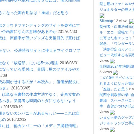
書や招待状を絶対に読ませるには、個人宛の簡
隠し用のファイルや
ジュホルダーの導入
ようになった舞台用語は「座組」だと思う
Sitemap
12 views
はクラウドファンディングのサイトを参考にす
制作者・白川浩司氏
い企画書になんの意味があるのか
2017/04/30
ル・エコー退職で『
販は、原価率が低いグッズを支援目的で置けば
に寄せた名エッセイ
残念、「ワンダーラ
「演劇◎定点カメラ
けじゃない、公演特設サイトに使えるマイクロソフ
ビュー依頼するも実
views
はなく「放送部」にいる5つの理由
2016/08/01
全国紙2024年演劇回
になっている受付は、目隠し用のファイルやカ
6 views
6/09
この10年でビジネス
読み聞かせするのが「本読み」、俳優が配役に
れるようになった舞
わせ」
2016/06/05
「座組」だと思う
6 
」は単なる書類の作成方法でなく、企画立案の
関西小劇場界の梁山
るべき。受講者も時間のムダにならないよう、
劇場「スペースゼロ
宰・古賀かつゆき氏
い
2016/03/19
views
観せないカンパニーがあるらしい――これは自
いまなら夢のグッズ
もの
2016/02/12
ジナルトランプに手
すには、他カンパニーの「メディア掲載情報」
views