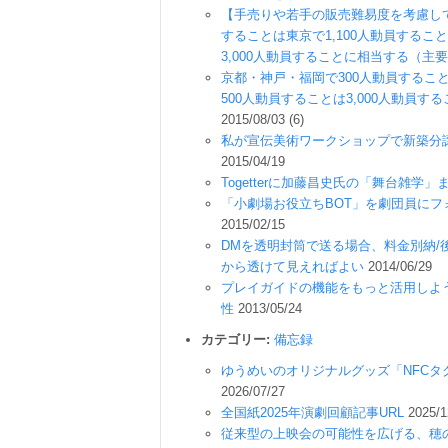
【手売りや若手の販売難易度を考慮して
することは東京で1,100人動員すること
3,000人動員することに相当する（主
京都・神戸・福岡で300人動員すること
500人動員することは3,000人動員
2015/08/03 (6)
私が宣伝美術ワークショップで新築分
2015/04/19
Togetterに加藤昌史氏の「舞台雑学」
「小劇場お役立ちBOT」を劇団員に
2015/02/15
DMを透明封筒で送る場合、料金別納
から透けて見えればよい
2014/06/29
プレイガイドの機能をもっと活用しよ
性
2013/05/24
カテゴリー:
備忘録
ゆうめいのオリジナルグッズ「NFCタ
2026/07/27
全国紙2025年演劇回顧記事URL
2025/1
従来型の上映会の可能性を広げる、穂の