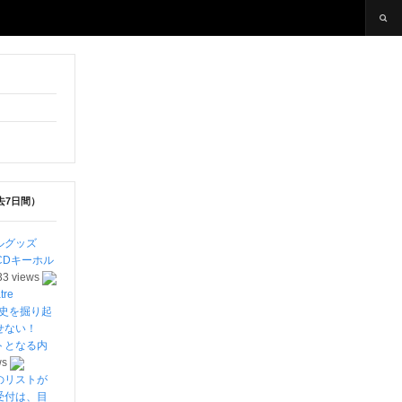
去7日間）
ルグッズ
CDキーホル
33 views
re
劇史を掘り起
離せない！
トとなる内
ws
のリストが
受付は、目