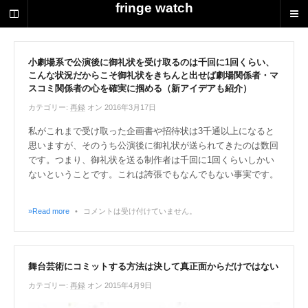
荻
fringe watch
野
達
也
に
小劇場系で公演後に御礼状を受け取るのは千回に1回くらい、
こんな状況だからこそ御礼状をきちんと出せば劇場関係者・マ
よ
スコミ関係者の心を確実に掴める（新アイデアも紹介）
る
演
カテゴリー:
再録
オン 2016年3月17日
劇
私がこれまで受け取った企画書や招待状は3千通以上になると
制
思いますが、そのうち公演後に御礼状が送られてきたのは数回
作
です。つまり、御礼状を送る制作者は千回に1回くらいしかい
の
ないということです。これは誇張でもなんでもない事実です。
ス
ク
ラ
»Read more
•
コメントは受け付けていません。
ッ
プ
ブ
ッ
舞台芸術にコミットする方法は決して真正面からだけではない
ク
カテゴリー:
再録
オン 2015年4月9日