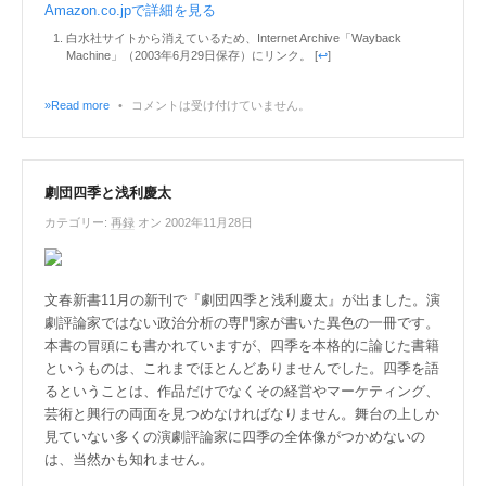
Amazon.co.jpで詳細を見る
白水社サイトから消えているため、Internet Archive「Wayback
Machine」（2003年6月29日保存）にリンク。 [
↩
]
»Read more
•
コメントは受け付けていません。
劇団四季と浅利慶太
カテゴリー:
再録
オン 2002年11月28日
文春新書11月の新刊で『劇団四季と浅利慶太』が出ました。演
劇評論家ではない政治分析の専門家が書いた異色の一冊です。
本書の冒頭にも書かれていますが、四季を本格的に論じた書籍
というものは、これまでほとんどありませんでした。四季を語
るということは、作品だけでなくその経営やマーケティング、
芸術と興行の両面を見つめなければなりません。舞台の上しか
見ていない多くの演劇評論家に四季の全体像がつかめないの
は、当然かも知れません。