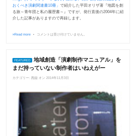
おくべき演劇関連書10冊」
で紹介した平田オリザ著『地図を創
る旅～青年団と私の履歴書～』ですが、発行直後の2004年に紹
介した記事がありますので再録します。
»Read more
•
コメントは受け付けていません。
地域創造「演劇制作マニュアル」を
まだ持っていない制作者はいねえがー
カテゴリー:
再録
オン 2014年11月3日