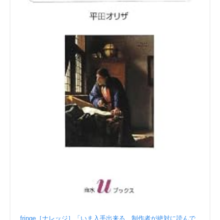
fringe［ナレッジ］「いま入手出来る、制作者が絶対に読んで