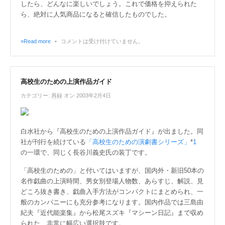
したら、どんなに楽しいでしょう。これで価格を抑えられた
ら、絶対に人気商品になると確信したものでした。
»Read more
•
コメントは受け付けていません。
高校生のための上演作品ガイド
カテゴリー:
再録
オン 2003年2月4日
白水社から『高校生のための上演作品ガイド』が出ました。同
社が刊行を続けている
「高校生のための演劇書シリーズ」
*
1
の一環で、同じく長谷川義史氏の装丁です。
「高校生のための」と付いてはいますが、国内外・新旧50本の
名作戯曲の上演時間、男女別登場人物数、あらすじ、解説、見
どころ抜き書き、戯曲入手方法がコンパクトにまとめられ、一
般のカンパニーにも充分参考になります。国内作品では三島由
紀夫『近代能楽集』から松尾スズキ『マシーン日記』まで収め
られた、非常に幅広い選択肢です。