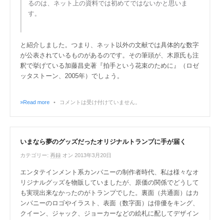
るのは、ネット上の資料では初めてではないかと思いま
す。
と紹介しました。つまり、ネット以外の文献では具体的な数字
が公表されているものがあるのです。その筆頭が、木原氏も注
釈で挙げている加藤昌史著『拍手という花束のために』（ロゼ
ッタストーン、2005年）でしょう。
»Read more
•
コメントは受け付けていません。
いまなら夢のグッズだったオリジナルトランプに手が届く
カテゴリー:
再録
オン 2013年3月20日
エンタテインメント系カンパニーの制作者時代、私は様々なオ
リジナルグッズを物販していましたが、原価の関係でどうして
も実現出来なかったのがトランプでした。裏面（共通面）はカ
ンパニーのロゴやイラスト、表面（数字面）は俳優をキング、
クイーン、ジャック、ジョーカーなどの絵札に配してデザイン