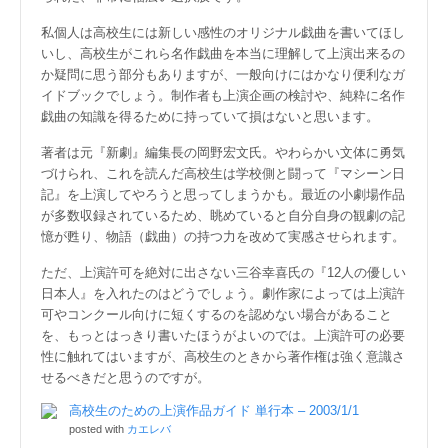
私個人は高校生には新しい感性のオリジナル戯曲を書いてほし
いし、高校生がこれら名作戯曲を本当に理解して上演出来るの
か疑問に思う部分もありますが、一般向けにはかなり便利なガ
イドブックでしょう。制作者も上演企画の検討や、純粋に名作
戯曲の知識を得るために持っていて損はないと思います。
著者は元『新劇』編集長の岡野宏文氏。やわらかい文体に勇気
づけられ、これを読んだ高校生は学校側と闘って『マシーン日
記』を上演してやろうと思ってしまうかも。最近の小劇場作品
が多数収録されているため、眺めていると自分自身の観劇の記
憶が甦り、物語（戯曲）の持つ力を改めて実感させられます。
ただ、上演許可を絶対に出さない三谷幸喜氏の『12人の優しい
日本人』を入れたのはどうでしょう。劇作家によっては上演許
可やコンクール向けに短くするのを認めない場合があること
を、もっとはっきり書いたほうがよいのでは。上演許可の必要
性に触れてはいますが、高校生のときから著作権は強く意識さ
せるべきだと思うのですが。
高校生のための上演作品ガイド 単行本 – 2003/1/1
posted with
カエレバ