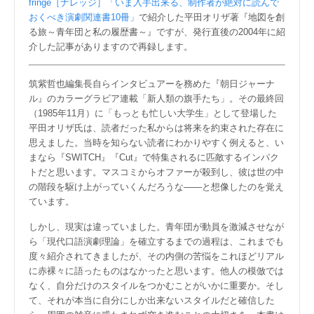
fringe［ナレッジ］「いま入手出来る、制作者が絶対に読んで
おくべき演劇関連書10冊」
で紹介した平田オリザ著『地図を創
る旅～青年団と私の履歴書～』ですが、発行直後の2004年に紹
介した記事がありますので再録します。
筑紫哲也編集長自らインタビュアーを務めた『朝日ジャーナ
ル』のカラーグラビア連載「新人類の旗手たち」。その最終回
（1985年11月）に「もっとも忙しい大学生」として登場した
平田オリザ氏は、読者だった私からは将来を約束された存在に
思えました。当時を知らない読者にわかりやすく例えると、い
まなら『SWITCH』『Cut』で特集されるに匹敵するインパク
トだと思います。マスコミからオファーが殺到し、彼は世の中
の階段を駆け上がっていくんだろうな――と想像したのを覚え
ています。
しかし、現実は違っていました。青年団が動員を激減させなが
ら「現代口語演劇理論」を確立するまでの過程は、これまでも
度々紹介されてきましたが、その内側の苦悩をこれほどリアル
に赤裸々に語ったものはなかったと思います。他人の模倣では
なく、自分だけのスタイルをつかむことがいかに重要か。そし
て、それが本当に自分にしか出来ないスタイルだと確信した