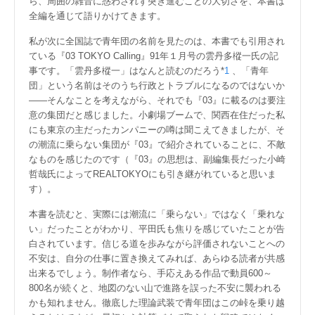
ら、周囲の雑音に惑わされず突き進むことの大切さを、本書は
全編を通じて語りかけてきます。
私が次に全国誌で青年団の名前を見たのは、本書でも引用され
ている『03 TOKYO Calling』91年１月号の雲丹多樅一氏の記
事です。「雲丹多樅一」はなんと読むのだろう*
1
、「青年
団」という名前はそのうち行政とトラブルになるのではないか
――そんなことを考えながら、それでも『03』に載るのは要注
意の集団だと感じました。小劇場ブームで、関西在住だった私
にも東京の主だったカンパニーの噂は聞こえてきましたが、そ
の潮流に乗らない集団が『03』で紹介されていることに、不敵
なものを感じたのです（『03』の思想は、副編集長だった小崎
哲哉氏によってREALTOKYOにも引き継がれていると思いま
す）。
本書を読むと、実際には潮流に「乗らない」ではなく「乗れな
い」だったことがわかり、平田氏も焦りを感じていたことが告
白されています。信じる道を歩みながら評価されないことへの
不安は、自分の仕事に置き換えてみれば、あらゆる読者が共感
出来るでしょう。制作者なら、手応えある作品で動員600～
800名が続くと、地図のない山で進路を誤った不安に襲われる
かも知れません。徹底した理論武装で青年団はこの峠を乗り越