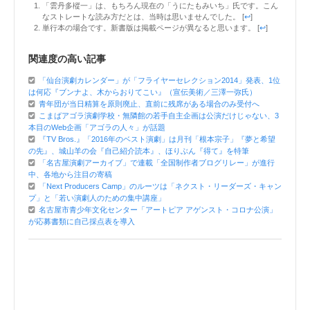
「雲丹多樅一」は、もちろん現在の「うにたもみいち」氏です。こん
なストレートな読み方だとは、当時は思いませんでした。 [
↩
]
単行本の場合です。新書版は掲載ページが異なると思います。 [
↩
]
関連度の高い記事
「仙台演劇カレンダー」が「フライヤーセレクション2014」発表、1位
は何応『ブンナよ、木からおりてこい』（宣伝美術／三澤一弥氏）
青年団が当日精算を原則廃止、直前に残席がある場合のみ受付へ
こまばアゴラ演劇学校・無隣館の若手自主企画は公演だけじゃない、3
本目のWeb企画「アゴラの人々」が話題
『TV Bros.』「2016年のベスト演劇」は月刊「根本宗子」『夢と希望
の先』、城山羊の会『自己紹介読本』、ほりぶん『得て』を特筆
「名古屋演劇アーカイブ」で連載「全国制作者ブログリレー」が進行
中、各地から注目の寄稿
「Next Producers Camp」のルーツは「ネクスト・リーダーズ・キャン
プ」と「若い演劇人のための集中講座」
名古屋市青少年文化センター「アートピア アゲンスト・コロナ公演」
が応募書類に自己採点表を導入