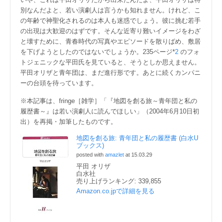
別なんだよと、若い演劇人は言うかも知れません。けれど、こ
の年齢で神聖化されるのは本人も迷惑でしょう。彼に挑む若手
の出現は大歓迎のはずです。そんな近寄り難いイメージをわざ
と壊すために、青春時代の写真やエピソードを散りばめ、敷居
を下げようとしたのではないでしょうか。235ページ*
2
のフォ
トジェニックな平田氏を見ていると、そうとしか思えません。
平田オリザと青年団は、まだ進行形です。あとに続くカンパニ
ーの台頭を待っています。
※本記事は、fringe［雑学］「『地図を創る旅～青年団と私の
履歴書～』は若い演劇人に読んでほしい」（2004年6月10日初
出）を再掲・加筆したものです。
地図を創る旅: 青年団と私の履歴書 (白水U
ブックス)
posted with
amazlet
at 15.03.29
平田 オリザ
白水社
売り上げランキング: 339,855
Amazon.co.jpで詳細を見る