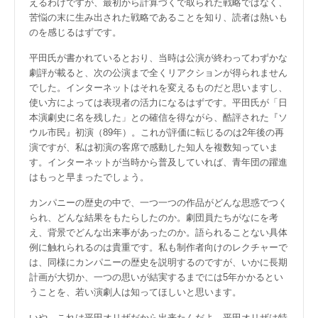
えるわけですが、最初から計算づくで取られた戦略ではなく、
苦悩の末に生み出された戦略であることを知り、読者は熱いも
のを感じるはずです。
平田氏が書かれているとおり、当時は公演が終わってわずかな
劇評が載ると、次の公演まで全くリアクションが得られません
でした。インターネットはそれを変えるものだと思いますし、
使い方によっては表現者の活力になるはずです。平田氏が「日
本演劇史に名を残した」との確信を得ながら、酷評された『ソ
ウル市民』初演（89年）。これが評価に転じるのは2年後の再
演ですが、私は初演の客席で感動した知人を複数知っていま
す。インターネットが当時から普及していれば、青年団の躍進
はもっと早まったでしょう。
カンパニーの歴史の中で、一つ一つの作品がどんな思惑でつく
られ、どんな結果をもたらしたのか。劇団員たちがなにを考
え、背景でどんな出来事があったのか。語られることない具体
例に触れられるのは貴重です。私も制作者向けのレクチャーで
は、同様にカンパニーの歴史を説明するのですが、いかに長期
計画が大切か、一つの思いが結実するまでには5年かかるとい
うことを、若い演劇人は知ってほしいと思います。
いや、これは平田オリザだから出来たんだよ、平田オリザは特