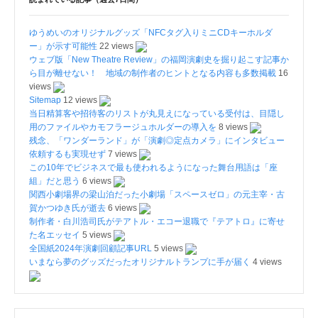
ゆうめいのオリジナルグッズ「NFCタグ入りミニCDキーホルダ
ー」が示す可能性
22 views
ウェブ版「New Theatre Review」の福岡演劇史を掘り起こす記事か
ら目が離せない！ 地域の制作者のヒントとなる内容も多数掲載
16
views
Sitemap
12 views
当日精算客や招待客のリストが丸見えになっている受付は、目隠し
用のファイルやカモフラージュホルダーの導入を
8 views
残念、「ワンダーランド」が「演劇◎定点カメラ」にインタビュー
依頼するも実現せず
7 views
この10年でビジネスで最も使われるようになった舞台用語は「座
組」だと思う
6 views
関西小劇場界の梁山泊だった小劇場「スペースゼロ」の元主宰・古
賀かつゆき氏が逝去
6 views
制作者・白川浩司氏がテアトル・エコー退職で『テアトロ』に寄せ
た名エッセイ
5 views
全国紙2024年演劇回顧記事URL
5 views
いまなら夢のグッズだったオリジナルトランプに手が届く
4 views