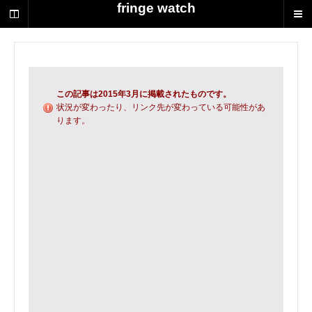
荻
fringe watch
野
達
也
に
よ
る
この記事は2015年3月に掲載されたものです。
演
状況が変わったり、リンク先が変わっている可能性があ
ります。
劇
制
作
の
ス
ク
ラ
ッ
プ
ブ
ッ
ク