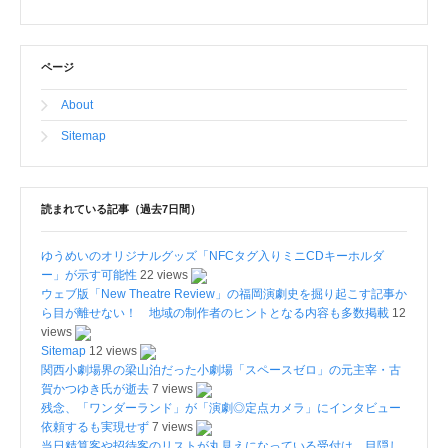
ページ
About
Sitemap
読まれている記事（過去7日間）
ゆうめいのオリジナルグッズ「NFCタグ入りミニCDキーホルダ
ー」が示す可能性
22 views
ウェブ版「New Theatre Review」の福岡演劇史を掘り起こす記事か
ら目が離せない！ 地域の制作者のヒントとなる内容も多数掲載
12
views
Sitemap
12 views
関西小劇場界の梁山泊だった小劇場「スペースゼロ」の元主宰・古
賀かつゆき氏が逝去
7 views
残念、「ワンダーランド」が「演劇◎定点カメラ」にインタビュー
依頼するも実現せず
7 views
当日精算客や招待客のリストが丸見えになっている受付は、目隠し