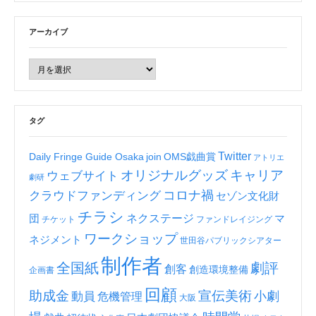
アーカイブ
タグ
Twitter
Daily Fringe Guide Osaka
join
OMS戯曲賞
アトリエ
オリジナルグッズ
キャリア
ウェブサイト
劇研
コロナ禍
クラウドファンディング
セゾン文化財
チラシ
ネクステージ
団
マ
チケット
ファンドレイジング
ワークショップ
ネジメント
世田谷パブリックシアター
制作者
全国紙
劇評
創客
創造環境整備
企画書
回顧
助成金
宣伝美術
小劇
動員
危機管理
大阪