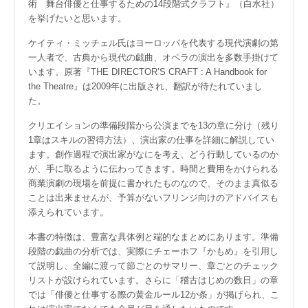
術 舞台俳優と仕事するための14段階式クラフト』（白水社）
を挙げたいと思います。
ケイティ・ミッチェル氏はヨーロッパを代表する現代演劇の第
一人者で、古典から現代の戯曲、オペラの演出を多数手掛けて
います。原著『THE DIRECTOR’S CRAFT : A Handbook for
the Theatre』は2009年に出版され、翻訳が待たれていまし
た。
クリエイションの準備段階から公演までを13の章に分け（残り
1章はスキルの習得方法）、演出家の仕事を詳細に解説してい
ます。創作過程で演出家がなにを考え、どう行動しているのか
が、手に取るように伝わってきます。時間と費用をかけられる
商業演劇の現場を前提に書かれたものなので、そのまま真似る
ことは出来ませんが、予算がないフリンジ向けのアドバイスも
添えられています。
本書の特徴は、豊富な具体例と端的なまとめにあります。準備
段階の戯曲の分析では、実際にチェーホフ『かもめ』を引用し
て説明し、全編に渡って節ごとのサマリー、章ごとのチェック
リストが設けられています。さらに「稽古はじめの数日」の章
では「俳優と仕事する際の黄金ルール12か条」が掲げられ、こ