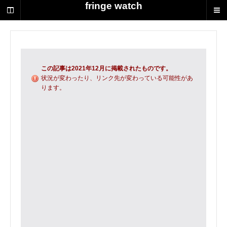
荻
fringe watch
野
達
也
に
よ
る
この記事は2021年12月に掲載されたものです。
演
状況が変わったり、リンク先が変わっている可能性があ
ります。
劇
制
作
の
ス
ク
ラ
ッ
プ
ブ
ッ
ク