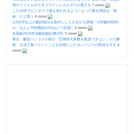
用のファイルやカモフラージュホルダーの導入を
7 views
この10年でビジネスで最も使われるようになった舞台用語は「座
組」だと思う
6 views
1,000字以上の劇評提出を条件にしたかるがも団地「U30劇評招待」
が、なんと予約開始10分ほどで定員に
6 views
全国紙2024年演劇回顧記事URL
5 views
東京・劇団バッコスの祭が「圧倒的大多数を動員できない」ので解
散、公演で食べていくことを目標にしたカンパニーの矜持を示す
4
views