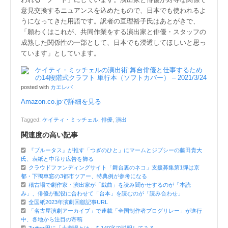
意見交換するニュアンスを込めたもので、日本でも使われるよ
うになってきた用語です。訳者の亘理裕子氏はあとがきで、
「願わくはこれが、共同作業をする演出家と俳優・スタッフの
成熟した関係性の一部として、日本でも浸透してほしいと思っ
ています」としています。
ケイティ・ミッチェルの演出術:舞台俳優と仕事するため
の14段階式クラフト 単行本（ソフトカバー） – 2021/3/24
posted with
カエレバ
Amazon.co.jpで詳細を見る
Tagged:
ケイティ・ミッチェル
,
俳優
,
演出
関連度の高い記事
『ブルータス』が推す「つぎのひと」にマームとジプシーの藤田貴大
氏、表紙と中吊り広告を飾る
クラウドファンディングサイト「舞台裏のネコ」支援募集第1弾は京
都・下鴨車窓の3都市ツアー、特典例が参考になる
稽古場で劇作家・演出家が「戯曲」を読み聞かせするのが「本読
み」、俳優が配役に合わせて「台本」を読むのが「読み合わせ」
全国紙2023年演劇回顧記事URL
「名古屋演劇アーカイブ」で連載「全国制作者ブログリレー」が進行
中、各地から注目の寄稿