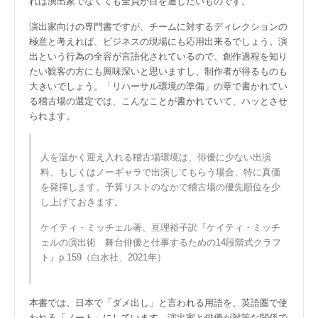
れは演出家でなくても全員が目を通したいものです。
演出家向けの専門書ですが、チームに対するディレクションの
極意と考えれば、ビジネスの現場にも応用出来るでしょう。演
出という行為の全容が言語化されているので、創作過程を知り
たい観客の方にも興味深いと思いますし、制作者が得るものも
大きいでしょう。「リハーサル環境の準備」の章で書かれてい
る稽古場の選定では、こんなことが書かれていて、ハッとさせ
られます。
人を温かく迎え入れる稽古場環境は、俳優に少ない出演
料、もしくはノーギャラで出演してもらう場合、特に真価
を発揮します。予算リストのなかで稽古場の優先順位を少
し上げておきます。
ケイティ・ミッチェル著、亘理裕子訳『ケイティ・ミッチ
ェルの演出術 舞台俳優と仕事するための14段階式クラフ
ト』p.159（白水社、2021年）
本書では、日本で「ダメ出し」と言われる用語を、英語圏で使
われる「ノート」にしています。演出家と俳優が対等な関係で