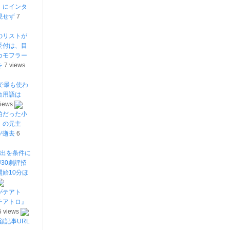
」にインタ
現せず
7
のリストが
受付は、目
カモフラー
を
7 views
で最も使わ
台用語は
views
泊だった小
」の元主
が逝去
6
提出を条件に
30劇評招
始10分ほ
がテアト
テアトロ』
5 views
顧記事URL