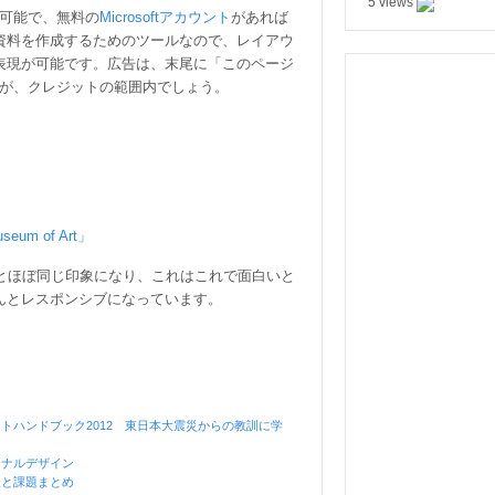
5 views
作成可能で、無料の
Microsoftアカウント
があれば
資料を作成するためのツールなので、レイアウ
表現が可能です。広告は、末尾に「このページ
すが、クレジットの範囲内でしょう。
Museum of Art」
るのとほぼ同じ印象になり、これはこれで面白いと
んとレスポンシブになっています。
トハンドブック2012 東日本大震災からの教訓に学
ジナルデザイン
状と課題まとめ