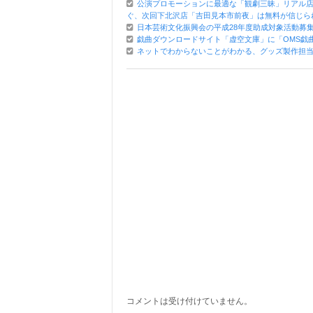
公演プロモーションに最適な「観劇三昧」リアル
ぐ、次回下北沢店「吉田見本市前夜」は無料が信じら
日本芸術文化振興会の平成28年度助成対象活動募
戯曲ダウンロードサイト「虚空文庫」に「OMS戯
ネットでわからないことがわかる、グッズ製作担当
コメントは受け付けていません。