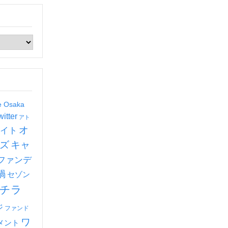
de Osaka
witter
アト
オ
イト
ズ
キャ
ファンデ
禍
セゾン
チラ
ジ
ファンド
ワ
メント