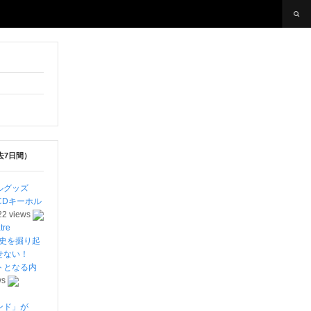
去7日間）
ルグッズ
CDキーホル
22 views
re
劇史を掘り起
離せない！
トとなる内
ws
ンド」が