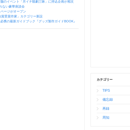
店舗のイベント「月イチ観劇三昧」に持込企画が相次
れない豪華座談会
集ページがオープン
曲賞受賞作家」カテゴリー新設
必携の最新ガイドブック『グッズ製作ガイドBOOK』
カテゴリー
TIPS
備忘録
再録
周知