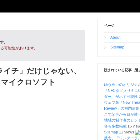
ページ
About
です。
Sitemap
いる可能性があります。
「ぺライチ」だけじゃない、
読まれている記事（過
るマイクロソフト
ゆうめいのオリジナ
「NFCタグ入りミニ
ダー」が示す可能性
ウェブ版「New Theat
Review」の福岡演
こす記事から目が
地域の制作者のヒン
容も多数掲載
16 vie
Sitemap
12 views
残念、「ワンダーラ