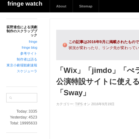
荻
fringe watch
About
Sitemap
野
達
也
荻野達也による演劇
に
制作のスクラップブ
よ
ック
る
fringe
この記事は2016年9月に掲載されたもの
演
fringe blog
状況が変わったり、リンク先が変わって
参考サイト
劇
制作者は語る
制
東京小劇場観劇速報
作
「Wix」「jimdo」
スケジューラ
の
公演特設サイトに使え
ス
ク
「Sway」
ラ
ッ
カテゴリー:
TIPS
オン 2016年9月19日
プ
Today:
3335
ブ
Yesterday:
4523
ッ
Total:
19995633
ク