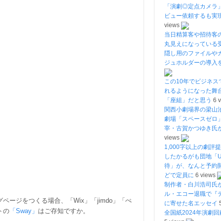
「演劇◎定点カメラ
ビュー依頼するも実
views
当日精算客や招待客
丸見えになっている
隠し用のファイルや
ジュホルダーの導入
この10年でビジネス
れるようになった舞
「座組」だと思う
6 
関西小劇場界の梁山
劇場「スペースゼロ
宰・古賀かつゆき氏
views
1,000字以上の劇評
したかるがも団地「U
待」が、なんと予約開
どで定員に
6 views
制作者・白川浩司氏
ル・エコー退職で『
ージをつくる場合、「Wix」「jimdo」「ぺ
に寄せた名エッセイ
トの
「Sway」
はご存知ですか。
全国紙2024年演劇回