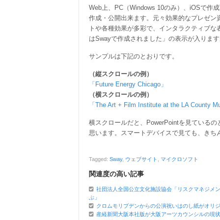
Web上、PC（Windows 10のみ）、iOSで
作成・公開出来ます。元々効果的なプレゼン
トや各種効果が多彩で、インタラクティブな
はSwayで作成されました」の表示が入りま
サンプルは下記のとおりです。
（縦スクロールの例）
「Future Energy Chicago」
（横スクロールの例）
「The Art + Film Institute at the LA County 
横スクロールだと、PowerPointを見てい
思います。スマートデバイスで見ても、きち
Tagged:
Sway
,
ウェブサイト
,
マイクロソフト
関連度の高い記事
社団法人全国公立文化施設協会「リスクマネジメン
ぶ」
クロムモリブデンからの公演祝いはのし紙がオリ
産経新聞大阪本社版が大阪アーツカウンシルの現