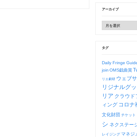
アーカイブ
タグ
Daily Fringe Gui
T
join
OMS戯曲賞
ウェブサ
リエ劇研
リジナルグッ
リア
クラウド
コロナ
ィング
文化財団
チケット
シ
ネクステー
マネジ
レイジング