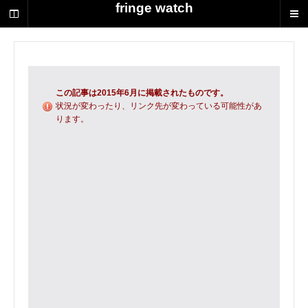
荻
fringe watch
野
達
也
に
よ
る
この記事は2015年6月に掲載されたものです。
演
状況が変わったり、リンク先が変わっている可能性があ
ります。
劇
制
作
の
ス
ク
ラ
ッ
プ
ブ
ッ
ク