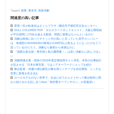
Tagged:
創客
,
東未空
,
高校演劇
関連度の高い記事
星英一氏の転進先はさくらプラザ（横浜市戸塚区民文化センター）
DULL-COLORED POP「ダルカラードポッドキャスト」大阪公開収録
が平日昼間に170名を超える動員、関西に観客はちゃんといるのだ
演劇は映画に比べてチケット代が高いと言っていた若手カンパニー
は、体感型の4DX/MX4Dの映画が3,000円以上取るようになったのをどう
思っているのだろう。演劇なら最初から体感なのに
『地図を創る旅～青年団と私の履歴書～』は若い演劇人に読んでほし
い
演劇関連企業・団体の2016年度定期採用サイト拝見、本音の仕事紹介
が読ませる「日本仕事百貨」ではシアターワークショップを紹介
舞台監督・俳優の浦弘毅氏が舞台用リノテープを自社開発、ニッチな
世界に新風を吹き込む
ロールモデルのない世界で、社会に出てからどうやって舞台制作に関
わり続けるかを話し合うNext「制作塾オープンサロン」が意義深い