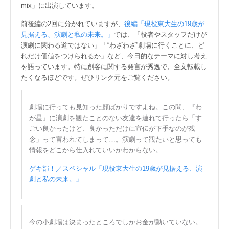
mix」に出演しています。
前後編の2回に分かれていますが、
後編「現役東大生の19歳が
見据える、演劇と私の未来。」
では、「役者やスタッフだけが
演劇に関わる道ではない」「“わざわざ”劇場に行くことに、ど
れだけ価値をつけられるか」など、今日的なテーマに対し考え
を語っています。特に創客に関する発言が秀逸で、全文転載し
たくなるほどです。ぜひリンク元をご覧ください。
劇場に行っても見知った顔ばかりですよね。この間、『わ
が星』に演劇を観たことのない友達を連れて行ったら「す
ごい良かったけど、良かっただけに宣伝が下手なのが残
念」って言われてしまって…。演劇って観たいと思っても
情報をどこから仕入れていいかわからない。
ゲキ部！／スペシャル「現役東大生の19歳が見据える、演
劇と私の未来。」
今の小劇場は決まったところでしかお金が動いていない。