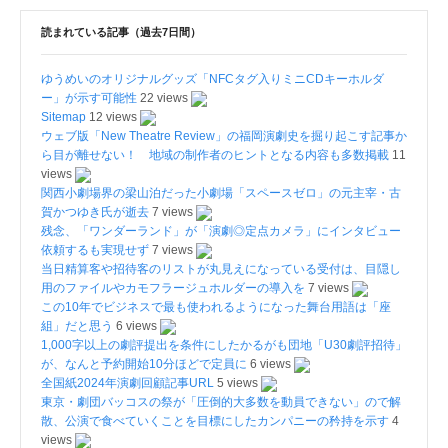
読まれている記事（過去7日間）
ゆうめいのオリジナルグッズ「NFCタグ入りミニCDキーホルダ
ー」が示す可能性
22 views
Sitemap
12 views
ウェブ版「New Theatre Review」の福岡演劇史を掘り起こす記事か
ら目が離せない！ 地域の制作者のヒントとなる内容も多数掲載
11
views
関西小劇場界の梁山泊だった小劇場「スペースゼロ」の元主宰・古
賀かつゆき氏が逝去
7 views
残念、「ワンダーランド」が「演劇◎定点カメラ」にインタビュー
依頼するも実現せず
7 views
当日精算客や招待客のリストが丸見えになっている受付は、目隠し
用のファイルやカモフラージュホルダーの導入を
7 views
この10年でビジネスで最も使われるようになった舞台用語は「座
組」だと思う
6 views
1,000字以上の劇評提出を条件にしたかるがも団地「U30劇評招待」
が、なんと予約開始10分ほどで定員に
6 views
全国紙2024年演劇回顧記事URL
5 views
東京・劇団バッコスの祭が「圧倒的大多数を動員できない」ので解
散、公演で食べていくことを目標にしたカンパニーの矜持を示す
4
views