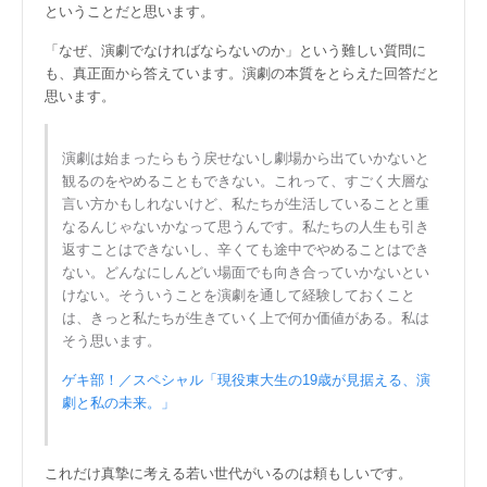
ということだと思います。
「なぜ、演劇でなければならないのか」という難しい質問に
も、真正面から答えています。演劇の本質をとらえた回答だと
思います。
演劇は始まったらもう戻せないし劇場から出ていかないと
観るのをやめることもできない。これって、すごく大層な
言い方かもしれないけど、私たちが生活していることと重
なるんじゃないかなって思うんです。私たちの人生も引き
返すことはできないし、辛くても途中でやめることはでき
ない。どんなにしんどい場面でも向き合っていかないとい
けない。そういうことを演劇を通して経験しておくこと
は、きっと私たちが生きていく上で何か価値がある。私は
そう思います。
ゲキ部！／スペシャル「現役東大生の19歳が見据える、演
劇と私の未来。」
これだけ真摯に考える若い世代がいるのは頼もしいです。