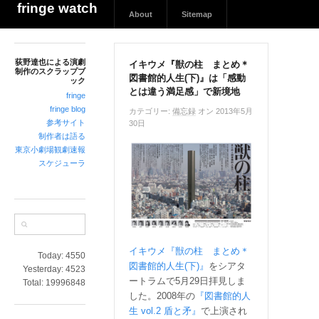
荻
fringe watch
About
Sitemap
野
達
也
荻野達也による演劇
に
イキウメ『獣の柱 まとめ＊
制作のスクラップブ
図書館的人生(下)』は「感動
よ
ック
とは違う満足感」で新境地
る
fringe
演
fringe blog
カテゴリー:
備忘録
オン 2013年5月
参考サイト
劇
30日
制作者は語る
制
東京小劇場観劇速報
作
スケジューラ
の
ス
ク
ラ
ッ
プ
イキウメ『獣の柱 まとめ＊
Today:
4550
ブ
図書館的人生(下)』
をシアタ
Yesterday:
4523
ッ
ートラムで5月29日拝見しま
Total:
19996848
ク
した。2008年の
『図書館的人
生 vol.2 盾と矛』
で上演され