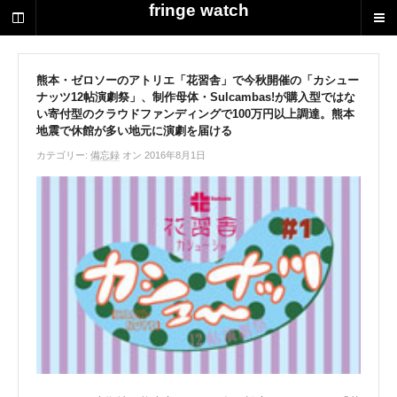
荻
fringe watch
野
達
也
に
熊本・ゼロソーのアトリエ「花習舎」で今秋開催の「カシュー
ナッツ12帖演劇祭」、制作母体・Sulcambas!が購入型ではな
よ
い寄付型のクラウドファンディングで100万円以上調達。熊本
る
地震で休館が多い地元に演劇を届ける
演
劇
カテゴリー:
備忘録
オン 2016年8月1日
制
作
の
ス
ク
ラ
ッ
プ
ブ
ッ
ク