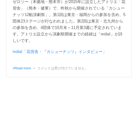
ゼロソー（本拠地・熊本市）が2015年に設立したアトリエ「花
習舎」（熊本・健軍）で、昨秋から開催されている「カシュー
ナッツ12帖演劇祭」。第1回は東京・福岡からの参加を含め、5
団体23ステージが行なわれました。第2回は東京・北九州から
の参加を含め、4団体で10月末～11月第3週に予定されていま
す。アトリエ設立から演劇祭開催までの経緯は「möla!」が詳
しいです。
möla!「花習舎・『カシューナッツ』インタビュー」
»Read more
•
コメントは受け付けていません。