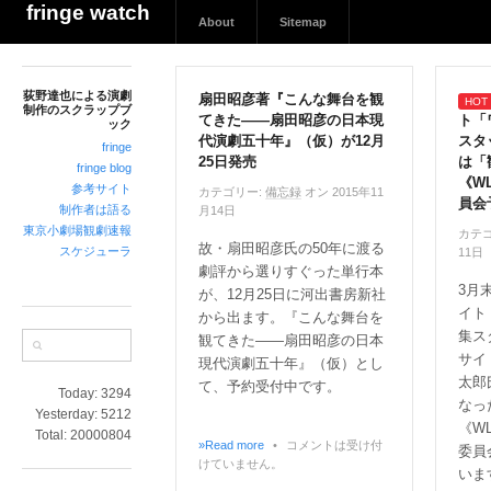
荻
fringe watch
About
Sitemap
野
達
也
荻野達也による演劇
に
扇田昭彦著『こんな舞台を観
制作のスクラップブ
てきた――扇田昭彦の日本現
ト「
よ
ック
代演劇五十年』（仮）が12月
スタ
る
fringe
25日発売
は「
演
fringe blog
《W
参考サイト
劇
カテゴリー:
備忘録
オン 2015年11
員会
制作者は語る
月14日
制
東京小劇場観劇速報
カテゴ
作
故・扇田昭彦氏の50年に渡る
スケジューラ
11日
の
劇評から選りすぐった単行本
ス
3月
が、12月25日に河出書房新社
ク
イト
から出ます。『こんな舞台を
ラ
集ス
観てきた――扇田昭彦の日本
ッ
サイ
現代演劇五十年』（仮）とし
プ
太郎
て、予約受付中です。
Today:
3294
ブ
なっ
Yesterday:
5212
ッ
《W
Total:
20000804
ク
»Read more
•
コメントは受け付
委員
けていません。
いま