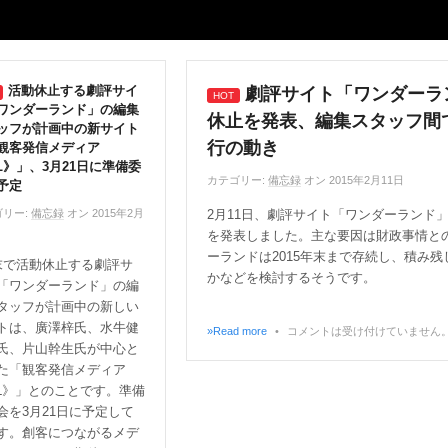
活動休止する劇評サイ
劇評サイト「ワンダーラ
ワンダーランド」の編集
休止を発表、編集スタッフ間
ッフが計画中の新サイト
行の動き
観客発信メディア
L》」、3月21日に準備委
カテゴリー:
備忘録
オン 2015年2月11日
予定
リー:
備忘録
オン 2015年2月
2月11日、劇評サイト「ワンダーランド
を発表しました。主な要因は財政事情と
ーランドは2015年末まで存続し、積み
末で活動休止する劇評サ
かなどを検討するそうです。
「ワンダーランド」の編
タッフが計画中の新しい
トは、廣澤梓氏、水牛健
»Read more
•
コメントは受け付けていません
氏、片山幹生氏が中心と
た「観客発信メディア
L》」とのことです。準備
会を3月21日に予定して
す。創客につながるメデ