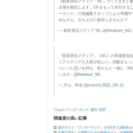
【観客発信メディア「WL」つくります】
る場を新設します。3月をもって休刊する
ーランド」の現編集スタッフにより準備中
みなさん、立ち上げに参加しませんか？
— 観客発信メディア WL (@theatrum_WL)
「観客発信メディア」《WL》の準備委員会
くアイディアと人材が欲しい。演劇をもっ
ういった思いを持ち、私たちと一緒に《W
います。
@theatrum_WL
— 片山 幹生 (@camin)
2015, 2月 11
Tagged:
ワンダーランド
,
劇評
,
観客
関連度の高い記事
劇評サイト「ワンダーランド」が3月末で活動休止
札幌で誕生した観客のための投稿サイト「札幌観