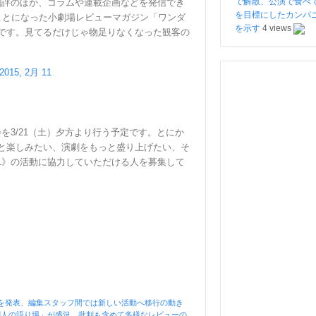
で解散、公演で食べ
劇評のほか、コラムや連載企画などを発信でき
を目標にしたカンパ
ことになった小劇場レビューマガジン「ワンダ
を示す
4 views
です。見てるだけじゃ物足りなくなった観客の
2015, 2月 11
を3/21（土）夕方より行う予定です。とにか
と楽しみたい、演劇をもっと盛り上げたい、そ
L》の活動に協力していただける人を募集して
を発表、編集スタッフ間では新しい活動へ移行の動き
劇人の語り場」が盛況、批判も含めて多様なレビューの