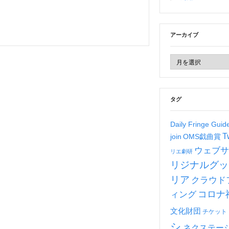
アーカイブ
タグ
Daily Fringe Gui
T
join
OMS戯曲賞
ウェブサ
リエ劇研
リジナルグッ
リア
クラウド
コロナ
ィング
文化財団
チケット
シ
ネクステー