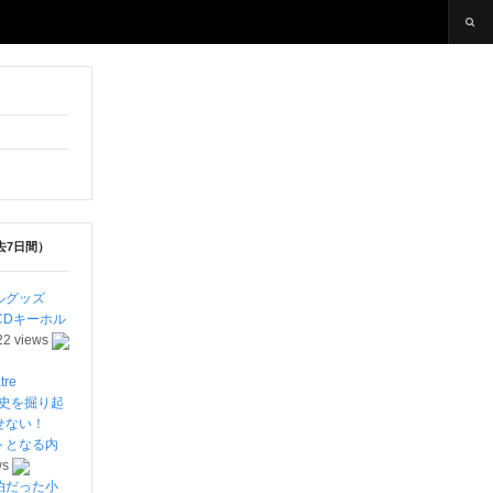
去7日間）
ルグッズ
CDキーホル
22 views
re
劇史を掘り起
離せない！
トとなる内
ws
泊だった小