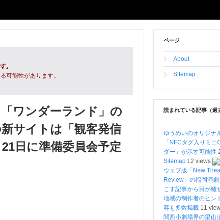
ページ
About
です。
Sitemap
いる可能性があります。
ト「ワンダーランド」の
読まれている記事（過
の新サイトは「観客発信
ゆうめいのオリジナ
「NFCタグ入りミニ
月21日に準備委員会予定
ダー」が示す可能性
Sitemap
12 views
ウェブ版「New Theat
Review」の福岡演
こす記事から目が
地域の制作者のヒン
容も多数掲載
11 vie
関西小劇場界の梁山