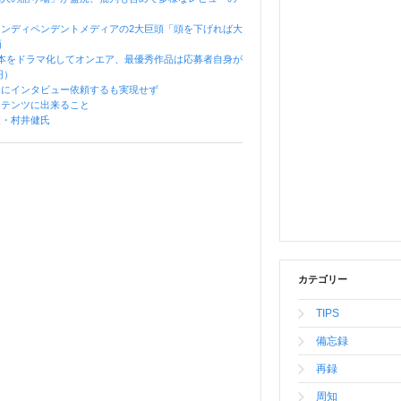
ンディペンデントメディアの2大巨頭「頭を下げれば大
画
本をドラマ化してオンエア、最優秀作品は応募者自身が
円）
」にインタビュー依頼するも実現せず
ンテンツに出来ること
家・村井健氏
カテゴリー
TIPS
備忘録
再録
周知