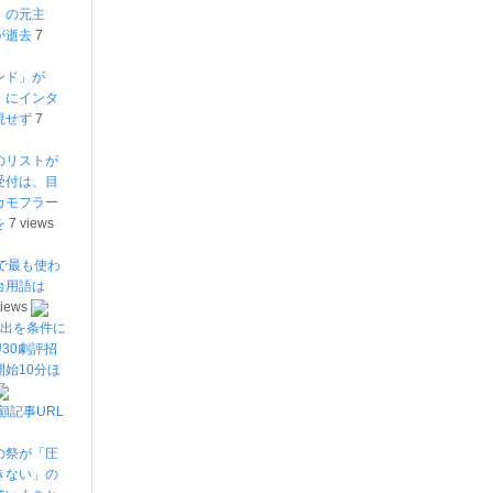
」の元主
が逝去
7
ンド」が
」にインタ
現せず
7
のリストが
受付は、目
カモフラー
を
7 views
で最も使わ
台用語は
views
提出を条件に
30劇評招
始10分ほ
顧記事URL
の祭が「圧
きない」の