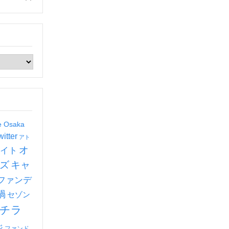
de Osaka
witter
アト
オ
イト
ズ
キャ
ファンデ
禍
セゾン
チラ
ジ
ファンド