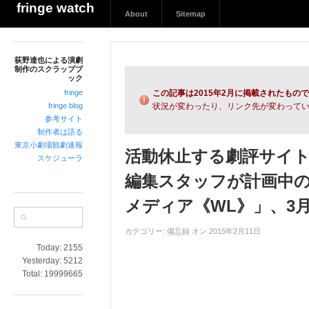
荻
fringe watch
About
Sitemap
野
達
也
荻野達也による演劇
に
制作のスクラップブ
よ
ック
る
fringe
この記事は2015年2月に掲載されたもの
演
fringe blog
状況が変わったり、リンク先が変わって
参考サイト
劇
制作者は語る
制
東京小劇場観劇速報
作
活動休止する劇評サイ
スケジューラ
の
編集スタッフが計画中
ス
ク
メディア《WL》」、3
ラ
ッ
カテゴリー:
備忘録
オン 2015年2月11日
プ
Today:
2155
ブ
Yesterday:
5212
ッ
Total:
19999665
ク