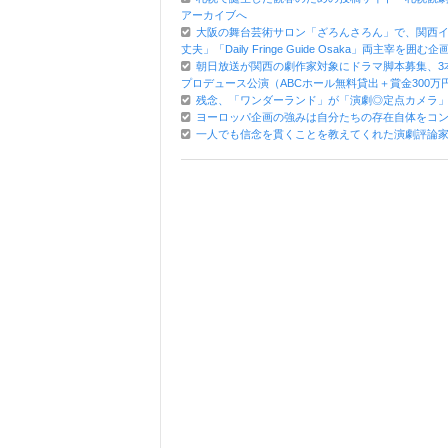
アーカイブへ
大阪の舞台芸術サロン「ざろんさろん」で、関西イ
丈夫」「Daily Fringe Guide Osaka」両主宰を囲む企
朝日放送が関西の劇作家対象にドラマ脚本募集、3
プロデュース公演（ABCホール無料貸出＋賞金300万
残念、「ワンダーランド」が「演劇◎定点カメラ
ヨーロッパ企画の強みは自分たちの存在自体をコ
一人でも信念を貫くことを教えてくれた演劇評論