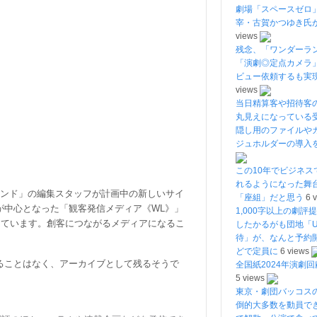
劇場「スペースゼロ
宰・古賀かつゆき氏
views
残念、「ワンダーラ
「演劇◎定点カメラ
ビュー依頼するも実
views
当日精算客や招待客
丸見えになっている
隠し用のファイルや
ジュホルダーの導入
この10年でビジネス
れるようになった舞
ランド」の編集スタッフが計画中の新しいサイ
「座組」だと思う
6 
が中心となった「観客発信メディア《WL》」
1,000字以上の劇評
しています。創客につながるメディアになるこ
したかるがも団地「U
待」が、なんと予約開
どで定員に
6 views
ることはなく、アーカイブとして残るそうで
全国紙2024年演劇回
5 views
東京・劇団バッコス
倒的大多数を動員で