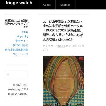
荻
fringe watch
About
Sitemap
野
達
也
荻野達也による演劇
に
元『ぴあ中部版』演劇担当・
制作のスクラップブ
小島祐未子氏が情報ポータル
よ
ック
「DUCK SCOOP 家鴨通信」
る
fringe
開設、名古屋で「近年いちば
演
fringe blog
んの収穫」はroom16
参考サイト
劇
制作者は語る
制
カテゴリー:
備忘録
オン 2015年5月
東京小劇場観劇速報
27日
作
スケジューラ
の
ス
ク
ラ
ッ
プ
Today:
3840
ブ
Yesterday:
5212
ッ
Total:
20001350
ク