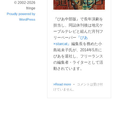
© 2002-2026
fringe
Proudly powered by
『ぴあ中部版』で長年演劇を
WordPress
担当し、同誌休刊後は地元ケ
ーブルテレビと組んだ月刊フ
リーペーパー
『ぴあ
×starcat』
編集長を務めた小
島祐未子氏が、2014年5月に
ぴあを退社し、フリーランス
の編集者・ライターとして活
動されています。
»Read more
•
コメントは受け付
けていません。