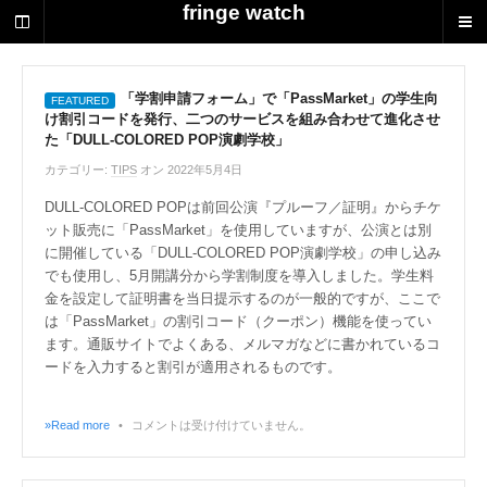
荻
fringe watch
野
達
也
に
「学割申請フォーム」で「PassMarket」の学生向
け割引コードを発行、二つのサービスを組み合わせて進化させ
よ
た「DULL-COLORED POP演劇学校」
る
演
カテゴリー:
TIPS
オン 2022年5月4日
劇
DULL-COLORED POPは前回公演『プルーフ／証明』からチケ
制
ット販売に「PassMarket」を使用していますが、公演とは別
作
に開催している「DULL-COLORED POP演劇学校」の申し込み
の
でも使用し、5月開講分から学割制度を導入しました。学生料
ス
金を設定して証明書を当日提示するのが一般的ですが、ここで
ク
は「PassMarket」の割引コード（クーポン）機能を使ってい
ラ
ます。通販サイトでよくある、メルマガなどに書かれているコ
ッ
ードを入力すると割引が適用されるものです。
プ
ブ
ッ
»Read more
•
コメントは受け付けていません。
ク