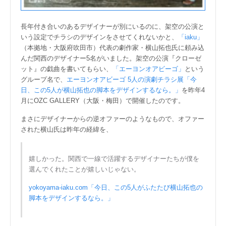
長年付き合いのあるデザイナーが別にいるのに、架空の公演と
いう設定でチラシのデザインをさせてくれないかと、
「iaku」
（本拠地・大阪府吹田市）代表の劇作家・横山拓也氏に頼み込
んだ関西のデザイナー5名がいました。架空の公演『クローゼ
ット』の戯曲を書いてもらい、
「エーヨンオアビーゴ」
という
グループ名で、
エーヨンオアビーゴ 5人の演劇チラシ展「今
日、この5人が横山拓也の脚本をデザインするなら。」
を昨年4
月にOZC GALLERY（大阪・梅田）で開催したのです。
まさにデザイナーからの逆オファーのようなもので、オファー
された横山氏は昨年の経緯を、
嬉しかった。関西で一線で活躍するデザイナーたちが僕を
選んでくれたことが嬉しいじゃない。
yokoyama-iaku.com「今日、この5人がふたたび横山拓也の
脚本をデザインするなら。」