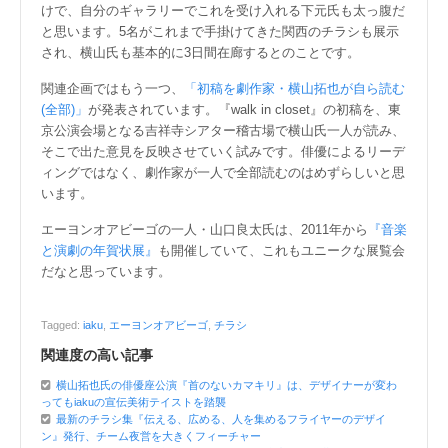
けで、自分のギャラリーでこれを受け入れる下元氏も太っ腹だ
と思います。5名がこれまで手掛けてきた関西のチラシも展示
され、横山氏も基本的に3日間在廊するとのことです。
関連企画ではもう一つ、
「初稿を劇作家・横山拓也が自ら読む
(全部)」
が発表されています。『walk in closet』の初稿を、東
京公演会場となる吉祥寺シアター稽古場で横山氏一人が読み、
そこで出た意見を反映させていく試みです。俳優によるリーデ
ィングではなく、劇作家が一人で全部読むのはめずらしいと思
います。
エーヨンオアビーゴの一人・山口良太氏は、2011年から
『音楽
と演劇の年賀状展』
も開催していて、これもユニークな展覧会
だなと思っています。
Tagged:
iaku
,
エーヨンオアビーゴ
,
チラシ
関連度の高い記事
横山拓也氏の俳優座公演『首のないカマキリ』は、デザイナーが変わ
ってもiakuの宣伝美術テイストを踏襲
最新のチラシ集『伝える、広める、人を集めるフライヤーのデザイ
ン』発行、チーム夜営を大きくフィーチャー