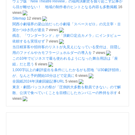
ウェブ版「New Theatre Review」の福岡演劇史を掘り起こす記事か
ら目が離せない！ 地域の制作者のヒントとなる内容も多数掲載
16
views
Sitemap
12 views
関西小劇場界の梁山泊だった小劇場「スペースゼロ」の元主宰・古
賀かつゆき氏が逝去
7 views
残念、「ワンダーランド」が「演劇◎定点カメラ」にインタビュー
依頼するも実現せず
7 views
当日精算客や招待客のリストが丸見えになっている受付は、目隠し
用のファイルやカモフラージュホルダーの導入を
7 views
この10年でビジネスで最も使われるようになった舞台用語は「座
組」だと思う
6 views
1,000字以上の劇評提出を条件にしたかるがも団地「U30劇評招待」
が、なんと予約開始10分ほどで定員に
6 views
全国紙2024年演劇回顧記事URL
5 views
東京・劇団バッコスの祭が「圧倒的大多数を動員できない」ので解
散、公演で食べていくことを目標にしたカンパニーの矜持を示す
4
views