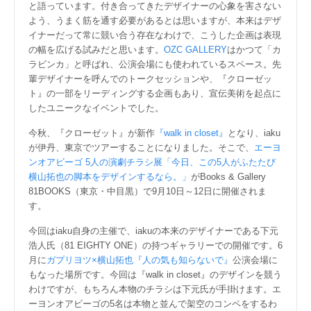
と語っています。付き合ってきたデザイナーの心象を害さない
よう、うまく筋を通す必要があるとは思いますが、本来はデザ
イナーだって常に競い合う存在なわけで、こうした企画は表現
の幅を広げる試みだと思います。
OZC GALLERY
はかつて「カ
ラビンカ」と呼ばれ、公演会場にも使われているスペース。先
輩デザイナーを呼んでのトークセッションや、『クローゼッ
ト』の一部をリーディングする企画もあり、宣伝美術を起点に
したユニークなイベントでした。
今秋、『クローゼット』が新作
『walk in closet』
となり、iaku
が伊丹、東京でツアーすることになりました。そこで、
エーヨ
ンオアビーゴ 5人の演劇チラシ展「今日、この5人がふたたび
横山拓也の脚本をデザインするなら。」
がBooks & Gallery
81BOOKS（東京・中目黒）で9月10日～12日に開催されま
す。
今回はiaku自身の主催で、iakuの本来のデザイナーである下元
浩人氏（81 EIGHTY ONE）の持つギャラリーでの開催です。6
月に
ガプリヨツ×横山拓也『人の気も知らないで』
公演会場に
もなった場所です。今回は『walk in closet』のデザインを競う
わけですが、もちろん本物のチラシは下元氏が手掛けます。エ
ーヨンオアビーゴの5名は本物と並んで架空のコンペをするわ