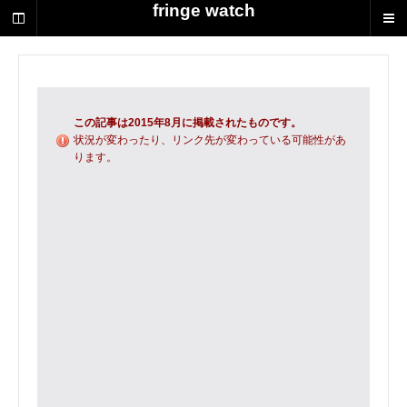
荻
fringe watch
野
達
也
に
よ
る
この記事は2015年8月に掲載されたものです。
演
状況が変わったり、リンク先が変わっている可能性があ
ります。
劇
制
作
の
ス
ク
ラ
ッ
プ
ブ
ッ
ク