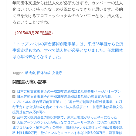
年間団体支援からは法人化が必須のはずで、カンパニーの法人
化はいよいよ待ったなしの状況になってきたと思います。公的
助成を受けるプロフェッショナルのカンパニーなら、法人化し
ろということですね。
（2015年9月20日追記）
「トップレベルの舞台芸術創造事業」は、平成28年度から公演
事業支援も含め、すべて法人格が必要となりました。任意団体
は応募出来なくなりました。
Tagged:
助成金
,
団体助成
,
文化庁
関連度の高い記事
日本芸術文化振興会の平成28年度助成対象活動募集ページがオープン
日本芸術文化振興会が平成28年度助成対象活動の募集案内掲載、「ト
ップレベルの舞台芸術創造事業」（「舞台芸術創造活動活性化事業」に移
行予定）は公演助成も含めてすべて法人格必須に！ 任意団体は芸術文化
振興基金のみ応募可へ
芸術文化振興基金の採択件数で、東京と地域がやっと半々になった
大阪アーツカウンシルが新たなプロデューサー求め「芸術文化魅力育
成プロジェクト業務委託」公募中、演劇ジャンルに閉じた企画は業務委託
料上限1,500万円、他ジャンルとミックスすれば上限3,000万円、新事業は