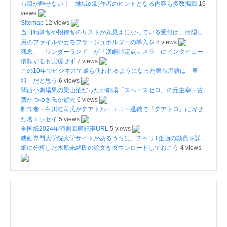
ら目が離せない！ 地域の制作者のヒントとなる内容も多数掲載
16
views
Sitemap
12 views
当日精算客や招待客のリストが丸見えになっている受付は、目隠し
用のファイルやカモフラージュホルダーの導入を
8 views
残念、「ワンダーランド」が「演劇◎定点カメラ」にインタビュー
依頼するも実現せず
7 views
この10年でビジネスで最も使われるようになった舞台用語は「座
組」だと思う
6 views
関西小劇場界の梁山泊だった小劇場「スペースゼロ」の元主宰・古
賀かつゆき氏が逝去
6 views
制作者・白川浩司氏がテアトル・エコー退職で『テアトロ』に寄せ
た名エッセイ
5 views
全国紙2024年演劇回顧記事URL
5 views
映画専門大学院大学サイトがあるうちに、チャリT企画の動員を詳
細に分析した木原未緒氏の論文をダウンロードしておこう
4 views