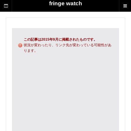
荻
fringe watch
野
達
也
に
よ
る
この記事は2015年9月に掲載されたものです。
演
状況が変わったり、リンク先が変わっている可能性があ
ります。
劇
制
作
の
ス
ク
ラ
ッ
プ
ブ
ッ
ク