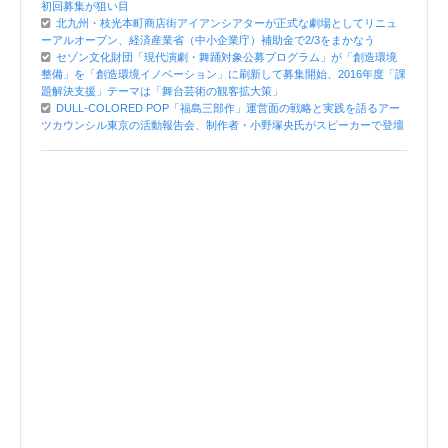
初回募集が狙い目
北九州・枝光本町商店街アイアンシアターが正式な劇場としてリニュ
ーアルオープン、経済産業省（中小企業庁）補助金で2/3をまかなう
セゾン文化財団「現代演劇・舞踊対象公募プログラム」が「創造環境
整備」を「創造環境イノベーション」に刷新して募集開始、2016年度「課
題解決支援」テーマは「舞台芸術の観客拡大策」
DULL-COLORED POP「福島三部作」運営面の戦略と実践を語るアー
ツカウンシル東京の活動報告会、制作者・小野塚央氏がスピーカーで登壇