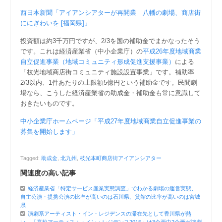
西日本新聞「アイアンシアターが再開業 八幡の劇場、商店街
ににぎわいを [福岡県]」
投資額は約3千万円ですが、2/3を国の補助金でまかなったそう
です。これは経済産業省（中小企業庁）の
平成26年度地域商業
自立促進事業（地域コミュニティ形成促進支援事業）
による
「枝光地域商店街コミュニティ施設設置事業」です。補助率
2/3以内、1件あたりの上限額5億円という補助金です。民間劇
場なら、こうした経済産業省の助成金・補助金も常に意識して
おきたいものです。
中小企業庁ホームページ「平成27年度地域商業自立促進事業の
募集を開始します」
Tagged:
助成金
,
北九州
,
枝光本町商店街アイアンシアター
関連度の高い記事
経済産業省「特定サービス産業実態調査」でわかる劇場の運営実態、
自主公演・提携公演の比率が高いのは石川県、貸館の比率が高いのは宮城
県
演劇系アーティスト・イン・レジデンスの滞在先として香川県が熱
い、「高松アーティスト・イン・レジデンス2015」は3企画中2企画が演劇