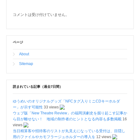
コメントは受け付けていません。
ページ
About
Sitemap
読まれている記事（過去7日間）
ゆうめいのオリジナルグッズ「NFCタグ入りミニCDキーホルダ
ー」が示す可能性
33 views
ウェブ版「New Theatre Review」の福岡演劇史を掘り起こす記事か
ら目が離せない！ 地域の制作者のヒントとなる内容も多数掲載
16
views
当日精算客や招待客のリストが丸見えになっている受付は、目隠し
用のファイルやカモフラージュホルダーの導入を
12 views