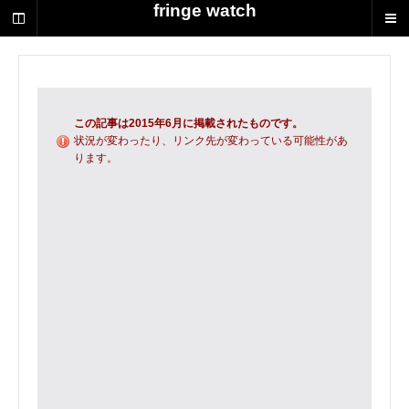
荻
fringe watch
野
達
也
に
よ
る
この記事は2015年6月に掲載されたものです。
演
状況が変わったり、リンク先が変わっている可能性があ
ります。
劇
制
作
の
ス
ク
ラ
ッ
プ
ブ
ッ
ク