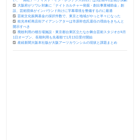
大阪府がソワレ対象に「ナイトカルチャー発掘・創出事業補助金」創
設、芸術団体がインバウンド向けに字幕環境を整備するのに最適
芸術文化振興基金の採択件数で、東京と地域がやっと半々になった
枝光本町商店街アイアンシアターは市原幹也氏退任の理由をきちんと
開示すべき
廃校利用の稽古場施設・東京都台東区立たなか舞台芸術スタジオが4月
1日オープン、長期利用も先着順で1月13日受付開始
産経新聞大阪本社版が大阪アーツカウンシルの現状と課題まとめ