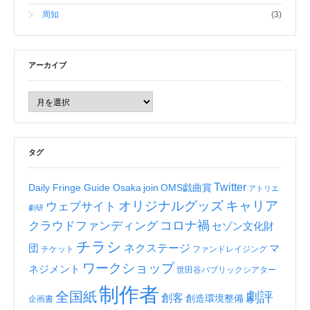
周知
(3)
アーカイブ
タグ
Twitter
Daily Fringe Guide Osaka
join
OMS戯曲賞
アトリエ
オリジナルグッズ
キャリア
ウェブサイト
劇研
コロナ禍
クラウドファンディング
セゾン文化財
チラシ
ネクステージ
団
マ
チケット
ファンドレイジング
ワークショップ
ネジメント
世田谷パブリックシアター
制作者
全国紙
劇評
創客
創造環境整備
企画書