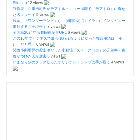
Sitemap
12 views
制作者・白川浩司氏がテアトル・エコー退職で『テアトロ』に寄せ
た名エッセイ
9 views
残念、「ワンダーランド」が「演劇◎定点カメラ」にインタビュー
依頼するも実現せず
7 views
全国紙2024年演劇回顧記事URL
6 views
この10年でビジネスで最も使われるようになった舞台用語は「座
組」だと思う
6 views
関西小劇場界の梁山泊だった小劇場「スペースゼロ」の元主宰・古
賀かつゆき氏が逝去
6 views
いまなら夢のグッズだったオリジナルトランプに手が届く
4 views