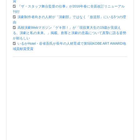
賞
『ザ・スタッフ舞台監督の仕事』が2016年春に全面改訂リニューアル
刊行
演劇制作者向きの人材が「演劇部」ではなく「放送部」にいる5つの理
由
高校演劇Webマガジン「ゲキ部！」が「現役東大生の19歳が見据え
る、演劇と私の未来。」掲載、創客と演劇の意義について真摯に語る姿勢
が頼もしい
いるかHotel・谷省吾氏が長年の人材育成で第5回KOBE ART AWARD地
域貢献賞受賞