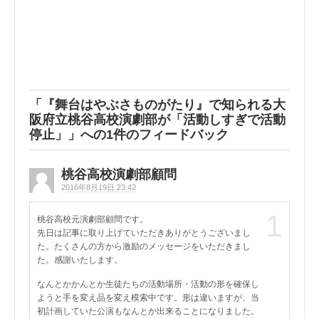
「
『舞台はやぶさものがたり』で知られる大
阪府立桃谷高校演劇部が「活動しすぎで活動
停止」
」への1件のフィードバック
桃谷高校演劇部顧問
2016年8月19日 23:42
1
桃谷高校元演劇部顧問です。
先日は記事に取り上げていただきありがとうございまし
た。たくさんの方から激励のメッセージをいただきまし
た。感謝いたします。
なんとかかんとか生徒たちの活動場所・活動の形を確保し
ようと手を変え品を変え模索中です。形は違いますが、当
初計画していた公演もなんとか出来ることになりました。