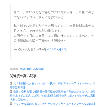
さてー。めいぺんをご存じの方にお知らせー。直接ご存じ
でないフォロワーさんにもお知らせー。
私主催でお芝居を作ろうと思ってまして本番時期は来年３
月と６月、それぞれ別の作品です。
説明会を８月の１８日、１９日に行います。いまのところ
公演場所は大阪と可能なら大阪以外と。
— めいぺん (@xie3le4)
2016年7月17日
Tagged:
大阪
,
解散
,
高校演劇
関連度の高い記事
元「劇団猫のお尻」の大前田一氏が「劇団アケオーラコミンチャ」で
外部活動再開
全国大会初出場で優秀賞の静岡県立伊東高校『幕が上がらない』は緞
帳を上げずに客席で上演、8/27(土)国立劇場公演でポストゼロ年代の高校
演劇を目撃せよ
オリジナル戯曲を書くモチベーションを与えるハイスクールOMS戯曲