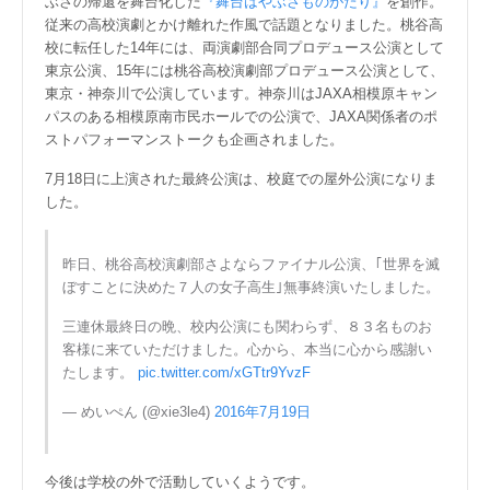
ぶさの帰還を舞台化した
『舞台はやぶさものがたり』
を創作。
従来の高校演劇とかけ離れた作風で話題となりました。桃谷高
校に転任した14年には、両演劇部合同プロデュース公演として
東京公演、15年には桃谷高校演劇部プロデュース公演として、
東京・神奈川で公演しています。神奈川はJAXA相模原キャン
パスのある相模原南市民ホールでの公演で、JAXA関係者のポ
ストパフォーマンストークも企画されました。
7月18日に上演された最終公演は、校庭での屋外公演になりま
した。
昨日、桃谷高校演劇部さよならファイナル公演、｢世界を滅
ぼすことに決めた７人の女子高生｣無事終演いたしました。
三連休最終日の晩、校内公演にも関わらず、８３名ものお
客様に来ていただけました。心から、本当に心から感謝い
たします。
pic.twitter.com/xGTtr9YvzF
— めいぺん (@xie3le4)
2016年7月19日
今後は学校の外で活動していくようです。