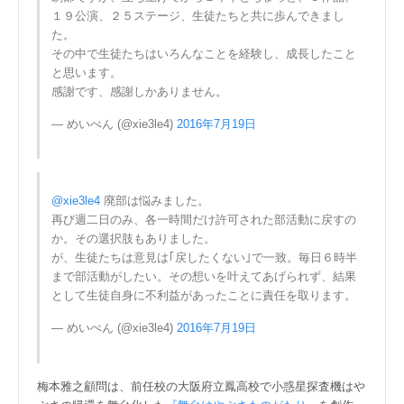
１９公演、２５ステージ、生徒たちと共に歩んできまし
た。
その中で生徒たちはいろんなことを経験し、成長したこと
と思います。
感謝です、感謝しかありません。
— めいぺん (@xie3le4)
2016年7月19日
@xie3le4
廃部は悩みました。
再び週二日のみ、各一時間だけ許可された部活動に戻すの
か。その選択肢もありました。
が、生徒たちは意見は｢戻したくない｣で一致。毎日６時半
まで部活動がしたい。その想いを叶えてあげられず、結果
として生徒自身に不利益があったことに責任を取ります。
— めいぺん (@xie3le4)
2016年7月19日
梅本雅之顧問は、前任校の大阪府立鳳高校で小惑星探査機はや