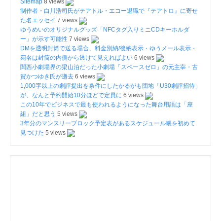
Sitemap
8 views
制作者・白川浩司氏がテアトル・エコー退職で『テアトロ』に寄せ
た名エッセイ
7 views
ゆうめいのオリジナルグッズ「NFCタグ入りミニCDキーホルダ
ー」が示す可能性
7 views
DMを透明封筒で送る場合、料金別納/後納表示・ゆうメール表示・
宛名は封筒の内側から透けて見えればよい
6 views
関西小劇場界の梁山泊だった小劇場「スペースゼロ」の元主宰・古
賀かつゆき氏が逝去
6 views
1,000字以上の劇評提出を条件にしたかるがも団地「U30劇評招待」
が、なんと予約開始10分ほどで定員に
6 views
この10年でビジネスで最も使われるようになった舞台用語は「座
組」だと思う
5 views
3年分のマンスリーブロック予定表があるスケジュール帳を初めて
見つけた
5 views