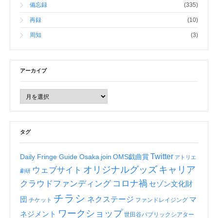
備忘録
(335)
再録
(10)
周知
(3)
アーカイブ
タグ
Twitter
Daily Fringe Guide Osaka
join
OMS戯曲賞
アトリエ
オリジナルグッズ
キャリア
ウェブサイト
劇研
コロナ禍
クラウドファンディング
セゾン文化財
チラシ
ネクステージ
団
マ
チケット
ファンドレイジング
ワークショップ
ネジメント
世田谷パブリックシアター