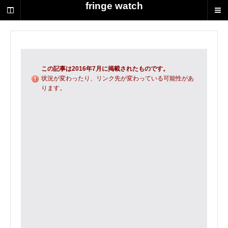
荻
fringe watch
野
達
也
に
よ
る
この記事は2016年7月に掲載されたものです。
演
状況が変わったり、リンク先が変わっている可能性があ
ります。
劇
制
作
の
ス
ク
ラ
ッ
プ
ブ
ッ
ク