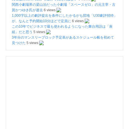
関西小劇場界の梁山泊だった小劇場「スペースゼロ」の元主宰・古
賀かつゆき氏が逝去
6 views
1,000字以上の劇評提出を条件にしたかるがも団地「U30劇評招待」
が、なんと予約開始10分ほどで定員に
6 views
この10年でビジネスで最も使われるようになった舞台用語は「座
組」だと思う
5 views
3年分のマンスリーブロック予定表があるスケジュール帳を初めて
見つけた
5 views