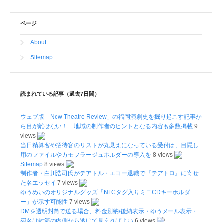
ページ
About
Sitemap
読まれている記事（過去7日間）
ウェブ版「New Theatre Review」の福岡演劇史を掘り起こす記事か
ら目が離せない！ 地域の制作者のヒントとなる内容も多数掲載
9
views
当日精算客や招待客のリストが丸見えになっている受付は、目隠し
用のファイルやカモフラージュホルダーの導入を
8 views
Sitemap
8 views
制作者・白川浩司氏がテアトル・エコー退職で『テアトロ』に寄せ
た名エッセイ
7 views
ゆうめいのオリジナルグッズ「NFCタグ入りミニCDキーホルダ
ー」が示す可能性
7 views
DMを透明封筒で送る場合、料金別納/後納表示・ゆうメール表示・
宛名は封筒の内側から透けて見えればよい
6 views