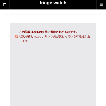
荻
fringe watch
野
達
也
に
よ
る
この記事は2013年6月に掲載されたものです。
演
状況が変わったり、リンク先が変わっている可能性があ
ります。
劇
制
作
の
ス
ク
ラ
ッ
プ
ブ
ッ
ク