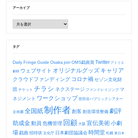
アーカイブ
タグ
Twitter
Daily Fringe Guide Osaka
join
OMS戯曲賞
アトリエ
オリジナルグッズ
キャリア
ウェブサイト
劇研
コロナ禍
クラウドファンディング
セゾン文化財
チラシ
ネクステージ
団
マ
チケット
ファンドレイジング
ワークショップ
ネジメント
世田谷パブリックシアター
制作者
全国紙
劇評
創客
創造環境整備
企画書
回顧
助成金
宣伝美術
小劇
動員
危機管理
大阪
場
時間堂
戯曲
招待状
日本劇団協議会
文化庁
札幌
東日本