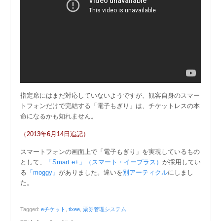
指定席にはまだ対応していないようですが、観客自身のスマー
トフォンだけで完結する「電子もぎり」は、チケットレスの本
命になるかも知れません。
（2013年6月14日追記）
スマートフォンの画面上で「電子もぎり」を実現しているもの
として、
「Smart e+」（スマート・イープラス）
が採用してい
る
「moggy」
がありました。違いを
別アーティクル
にしまし
た。
Tagged:
eチケット
,
tixee
,
票券管理システム