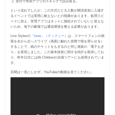
受付で専用アプリやスキャナで読み取る。
という流れでしたが、この方式だと大人数が開演直前に入場す
るイベントでは実用に耐えないとの指摘があります。処理スピ
ードに加え、管理アプリはネットに接続されていないと使えな
いため、地下の劇場では通信環境を整える必要があります。
Live Stylesの
「tixee」（ティクシー）
は、スマートフォンの画
面を右から左へスワイプ（画面に触れた状態で指を滑らせる）
することで、紙のチケットをもぎるのと同じ感覚の「電子もぎ
り」を実現しました。この基本技術に関する特許も取得してお
り、昨年12月にはMr.Childrenの全国ツアーにも採用されていま
す。
百聞は一見にしかず。YouTubeの動画を見てください。