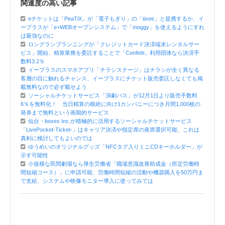
関連度の高い記事
eチケットは「PeaTiX」が「電子もぎり」の「tixee」と提携するか、イ
ープラスが「e+WEBオープンシステム」で「moggy」を使えるようにすれ
ば最強なのに
ロングランプランニングが「クレジットカード決済端末レンタルサー
ビス」開始、精算業務を委託することで「Confetti」利用団体なら決済手
数料3.2％
イープラスのスマホアプリ「チラシステージ」はチラシが全く異なる
客層の目に触れるチャンス、イープラスにチケット販売委託しなくても掲
載無料なので必ず載せよう
ソーシャルチケットサービス「演劇パス」が12月1日より販売手数料
6％を無料化！ 当日精算の根絶に向け1カンパニーにつき月間1,000枚の
発券まで無料という画期的サービス
仙台・boxes Inc.が積極的に活用するソーシャルチケットサービス
「LivePocket-Ticket-」はキャリア決済や指定席の座席選択可能、これは
真剣に検討してもよいのでは
ゆうめいのオリジナルグッズ「NFCタグ入りミニCDキーホルダー」が
示す可能性
小規模な民間劇場なら厚生労働省「職場意識改善助成金（所定労働時
間短縮コース）」に申請可能、労働時間短縮の活動や機器購入を50万円ま
で支給、システムや映像モニター導入に使ってみては