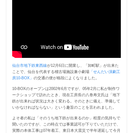
仙台市地下鉄東西線
が12月6日に開業し、「卸町駅」が出来た
ことで、仙台を代表する稽古場施設兼小劇場
「せんだい演劇工
房10-BOX」
の交通の便が格段によくなりました。
10-BOXのオープンは2002年6月ですが、05年2月に私が制作ワ
ークショップで訪れたとき、現在工房長の八巻寿文氏は「地下
鉄が出来れば状況は大きく変わる。そのときに備え、準備して
いかなければならない」という趣旨のことを言われました。
よそ者の私は「そのうち地下鉄が出来るのか」程度の気持ちで
聞いたのですが、この時点では事業認可が下りていただけで、
実際の本体工事は07年着工、東日本大震災で半年遅延して今月