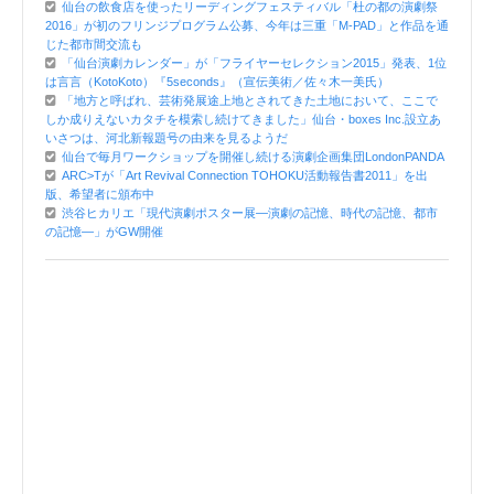
仙台の飲食店を使ったリーディングフェスティバル「杜の都の演劇祭
2016」が初のフリンジプログラム公募、今年は三重「M-PAD」と作品を通
じた都市間交流も
「仙台演劇カレンダー」が「フライヤーセレクション2015」発表、1位
は言言（KotoKoto）『5seconds』（宣伝美術／佐々木一美氏）
「地方と呼ばれ、芸術発展途上地とされてきた土地において、ここで
しか成りえないカタチを模索し続けてきました」仙台・boxes Inc.設立あ
いさつは、河北新報題号の由来を見るようだ
仙台で毎月ワークショップを開催し続ける演劇企画集団LondonPANDA
ARC>Tが「Art Revival Connection TOHOKU活動報告書2011」を出
版、希望者に頒布中
渋谷ヒカリエ「現代演劇ポスター展―演劇の記憶、時代の記憶、都市
の記憶―」がGW開催