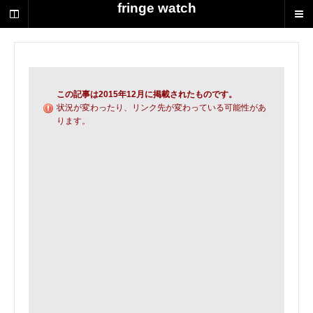
荻
fringe watch
野
達
也
に
よ
る
この記事は2015年12月に掲載されたものです。
演
状況が変わったり、リンク先が変わっている可能性があ
ります。
劇
制
作
の
ス
ク
ラ
ッ
プ
ブ
ッ
ク