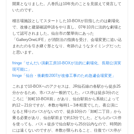
開業となりました。八巻氏は10年先のことを見据えて発言して
いたのです。
稽古場施設としてスタートした10-BOXが目指したのは劇場化
で、改修と建築確認申請をやり直し、07年10月に法的な劇場と
して認可されました。仙台市の繁華街にあった
「GalleryOneLIFE」が消防法の指摘を受け、会場変更に追い込
まれたのを引き継ぐ形となり、奇跡のようなタイミングだった
と思います。
fringe「せんだい演劇工房10-BOXが法的に劇場化、長期公演実
現可能に」
fringe「仙台・衝劇祭2007が改修工事のため急遽会場変更」
これまで10-BOXへのアクセスは、JR仙石線の各駅から徒歩25
分かかるため、市バスが一般的でした。バス停は徒歩3分のと
ころに「卸町10-BOX前」があり、仙台駅前から系統によって
約12～21分ですが、本数が毎時1～3本程度でした。夜公演に
なると帰りのバスがないので、徒歩10分の「卸町二丁目」から
乗る必要があり、仙台駅前まで約13分でした。どちらのバス停
を使っても、バス＋徒歩で仙台駅から25分以内なので、時間的
には遠くないのですが、本数が限られること、往復でバス停が