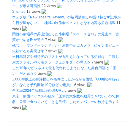
ゆうめいのオリジナルグッズ「NFCタグ入りミニCDキーホルダ
ー」が示す可能性
22 views
Sitemap
12 views
ウェブ版「New Theatre Review」の福岡演劇史を掘り起こす記事か
ら目が離せない！ 地域の制作者のヒントとなる内容も多数掲載
11
views
関西小劇場界の梁山泊だった小劇場「スペースゼロ」の元主宰・古
賀かつゆき氏が逝去
7 views
残念、「ワンダーランド」が「演劇◎定点カメラ」にインタビュー
依頼するも実現せず
7 views
当日精算客や招待客のリストが丸見えになっている受付は、目隠し
用のファイルやカモフラージュホルダーの導入を
7 views
この10年でビジネスで最も使われるようになった舞台用語は「座
組」だと思う
6 views
1,000字以上の劇評提出を条件にしたかるがも団地「U30劇評招待」
が、なんと予約開始10分ほどで定員に
6 views
全国紙2024年演劇回顧記事URL
5 views
東京・劇団バッコスの祭が「圧倒的大多数を動員できない」ので解
散、公演で食べていくことを目標にしたカンパニーの矜持を示す
4
views