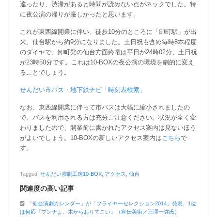
違ったり、渋滞があると時間が読めない点がネックでした。特
に夜公演の帰りが厳しかったと思います。
これが東西線開業に伴い、徒歩10分のところに「卸町駅」が出
来、仙台駅から約9分になりました。土日祝も含め毎時8本程度
のダイヤで、卸町発の仙台方面終電は平日が24時02分、土日祝
が23時50分です。これは10-BOXの夜公演の環境を劇的に変え
ることでしょう。
せんだい市バス・地下鉄ナビ「時刻表検索」
なお、東西線開業に伴って市バスは大幅に縮小されましたの
で、バスを利用される方は充分ご注意ください。状況が全く変
わりましたので、開業前に書かれたアクセス案内は見ないほう
がよいでしょう。10-BOXの新しいアクセス案内は
こちら
で
す。
Tagged:
せんだい演劇工房10-BOX
,
アクセス
,
仙台
関連度の高い記事
「仙台演劇カレンダー」が「フライヤーセレクション2014」発表、1位
は何応『ブンナよ、木からおりてこい』（宣伝美術／三澤一弥氏）