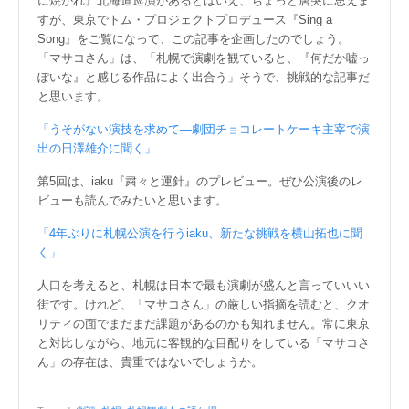
に焼かれ』北海道巡演があるとはいえ、ちょっと唐突に思えま
すが、東京でトム・プロジェクトプロデュース『Sing a
Song』をご覧になって、この記事を企画したのでしょう。
「マサコさん」は、「札幌で演劇を観ていると、『何だか嘘っ
ぽいな』と感じる作品によく出合う」そうで、挑戦的な記事だ
と思います。
「うそがない演技を求めて―劇団チョコレートケーキ主宰で演
出の日澤雄介に聞く」
第5回は、iaku『粛々と運針』のプレビュー。ぜひ公演後のレ
ビューも読んでみたいと思います。
「4年ぶりに札幌公演を行うiaku、新たな挑戦を横山拓也に聞
く」
人口を考えると、札幌は日本で最も演劇が盛んと言っていいい
街です。けれど、「マサコさん」の厳しい指摘を読むと、クオ
リティの面でまだまだ課題があるのかも知れません。常に東京
と対比しながら、地元に客観的な目配りをしている「マサコさ
ん」の存在は、貴重ではないでしょうか。