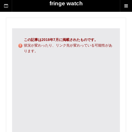
荻
fringe watch
野
達
也
に
よ
る
この記事は2018年7月に掲載されたものです。
演
状況が変わったり、リンク先が変わっている可能性があ
ります。
劇
制
作
の
ス
ク
ラ
ッ
プ
ブ
ッ
ク