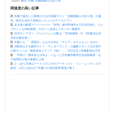
Tagged:
劇評
,
札幌
,
札幌観劇人の語り場
関連度の高い記事
札幌で誕生した観客のための投稿サイト「札幌観劇人の語り場」が盛
況、批判も含めて多様なレビューのアーカイブへ
名古屋小劇場フリーペーパー『SPiN』創刊準備号が7月20日発行、ウェ
ブサイトも同時展開。サポート会員とスポンサー募集中
往年のシアター・テレビジョンが甦る「TEAM発砲・B・ZIN復活公演
完全応援企画！」
札幌にも「『真面目』なものを好む『マニア』がちゃんといるのだ」
活動休止する劇評サイト「ワンダーランド」の編集スタッフが計画中
の新サイトは「観客発信メディア《WL》」、3月21日に準備委員会予定
「中国で一番有名な日本人」になった元札幌市教育文化会館職員・山
下智博氏が初の著書を上梓
さっぽろ天神山アートスタジオのアーティスト・イン・レジデンスが
格安、LCCと合わせて札幌での滞在制作環境が整う