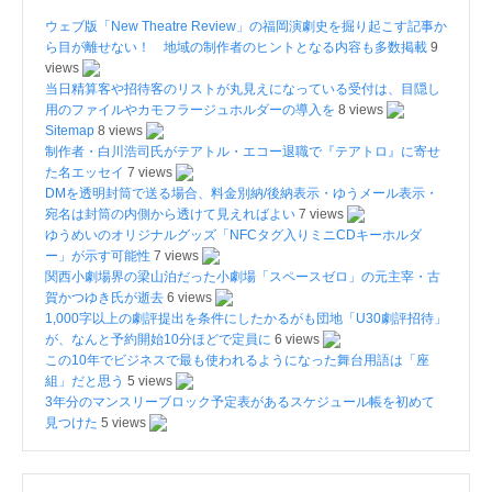
ウェブ版「New Theatre Review」の福岡演劇史を掘り起こす記事か
ら目が離せない！ 地域の制作者のヒントとなる内容も多数掲載
9
views
当日精算客や招待客のリストが丸見えになっている受付は、目隠し
用のファイルやカモフラージュホルダーの導入を
8 views
Sitemap
8 views
制作者・白川浩司氏がテアトル・エコー退職で『テアトロ』に寄せ
た名エッセイ
7 views
DMを透明封筒で送る場合、料金別納/後納表示・ゆうメール表示・
宛名は封筒の内側から透けて見えればよい
7 views
ゆうめいのオリジナルグッズ「NFCタグ入りミニCDキーホルダ
ー」が示す可能性
7 views
関西小劇場界の梁山泊だった小劇場「スペースゼロ」の元主宰・古
賀かつゆき氏が逝去
6 views
1,000字以上の劇評提出を条件にしたかるがも団地「U30劇評招待」
が、なんと予約開始10分ほどで定員に
6 views
この10年でビジネスで最も使われるようになった舞台用語は「座
組」だと思う
5 views
3年分のマンスリーブロック予定表があるスケジュール帳を初めて
見つけた
5 views