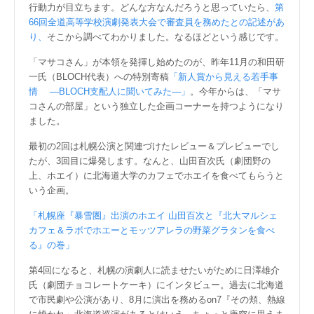
行動力が目立ちます。どんな方なんだろうと思っていたら、
第
66回全道高等学校演劇発表大会で審査員を務めたとの記述があ
り、
そこから調べてわかりました。なるほどという感じです。
「マサコさん」が本領を発揮し始めたのが、昨年11月の和田研
一氏（BLOCH代表）への特別寄稿
「新人賞から見える若手事
情 ―BLOCH支配人に聞いてみた―」
。今年からは、「マサ
コさんの部屋」という独立した企画コーナーを持つようになり
ました。
最初の2回は札幌公演と関連づけたレビュー＆プレビューでし
たが、3回目に爆発します。なんと、山田百次氏（劇団野の
上、ホエイ）に北海道大学のカフェでホエイを食べてもらうと
いう企画。
「札幌座『暴雪圏』出演のホエイ 山田百次と『北大マルシェ
カフェ＆ラボでホエーとモッツアレラの野菜グラタンを食べ
る』の巻」
第4回になると、札幌の演劇人に読ませたいがために日澤雄介
氏（劇団チョコレートケーキ）にインタビュー。過去に北海道
で市民劇や公演があり、8月に演出を務めるon7『その頬、熱線