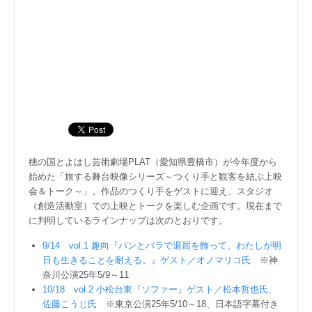
穂の国とよはし芸術劇場PLAT（愛知県豊橋市）が今年度から
始めた「旅する舞台映像シリーズ～つくり手と観客を結ぶ上映
会＆トーク～」。作品のつくり手をゲストに迎え、スタジオ
（創造活動室）での上映とトークを楽しむ企画です。現在まで
に判明しているラインナップは次のとおりです。
9/14 vol.1 趣向『パンとバラで退屈を飾って、わたしが明
日も生きることを耐える。』ゲスト／オノマリコ氏
※神
奈川公演25年5/9～11
10/18 vol.2 小松台東『ソファー』ゲスト／松本哲也氏、
佐藤こうじ氏
※東京公演25年5/10～18、日本語字幕付き