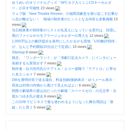
ゆうめいのオリジナルグッズ「NFCタグ入りミニCDキーホルダ
ー」が示す可能性
23 views
ウェブ版「New Theatre Review」の福岡演劇史を掘り起こす記事か
ら目が離せない！ 地域の制作者のヒントとなる内容も多数掲載
15
views
当日精算客や招待客のリストが丸見えになっている受付は、目隠し
用のファイルやカモフラージュホルダーの導入を
12 views
1,000字以上の劇評提出を条件にしたかるがも団地「U30劇評招待」
が、なんと予約開始10分ほどで定員に
10 views
Sitemap
8 views
残念、「ワンダーランド」が「演劇◎定点カメラ」にインタビュー
依頼するも実現せず
7 views
制作者・白川浩司氏がテアトル・エコー退職で『テアトロ』に寄せ
た名エッセイ
7 views
DMを透明封筒で送る場合、料金別納/後納表示・ゆうメール表示・
宛名は封筒の内側から透けて見えればよい
6 views
関西小劇場界の梁山泊だった小劇場「スペースゼロ」の元主宰・古
賀かつゆき氏が逝去
6 views
この10年でビジネスで最も使われるようになった舞台用語は「座
組」だと思う
5 views