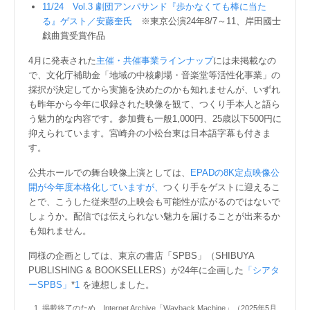
11/24 Vol.3 劇団アンパサンド『歩かなくても棒に当た
る』ゲスト／安藤奎氏
※東京公演24年8/7～11、岸田國士
戯曲賞受賞作品
4月に発表された
主催・共催事業ラインナップ
には未掲載なの
で、文化庁補助金「地域の中核劇場・音楽堂等活性化事業」の
採択が決定してから実施を決めたのかも知れませんが、いずれ
も昨年から今年に収録された映像を観て、つくり手本人と語ら
う魅力的な内容です。参加費も一般1,000円、25歳以下500円に
抑えられています。宮崎弁の小松台東は日本語字幕も付きま
す。
公共ホールでの舞台映像上演としては、
EPADの8K定点映像公
開が今年度本格化していますが、
つくり手をゲストに迎えるこ
とで、こうした従来型の上映会も可能性が広がるのではないで
しょうか。配信では伝えられない魅力を届けることが出来るか
も知れません。
同様の企画としては、東京の書店「SPBS」（SHIBUYA
PUBLISHING & BOOKSELLERS）が24年に企画した
「シアタ
ーSPBS」
*
1
を連想しました。
掲載終了のため、Internet Archive「Wayback Machine」（2025年5月