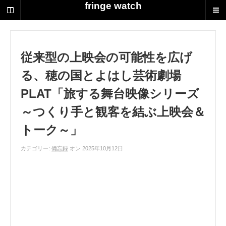
荻
fringe watch
野
達
也
に
従来型の上映会の可能性を広げ
よ
る
る、穂の国とよはし芸術劇場
演
劇
PLAT「旅する舞台映像シリーズ
制
～つくり手と観客を結ぶ上映会＆
作
の
トーク～」
ス
ク
カテゴリー:
備忘録
オン 2025年10月12日
ラ
ッ
プ
ブ
ッ
ク