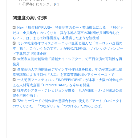
15日保存）にリンク。 [
↩
]
関連度の高い記事
Next「舞台制作PLUS+」特集記事の名手・芳山徹氏による「『対ゲキ
だヨ！全員集合』のつくり方～異なる地方都市の3劇団が共同製作した
ら？～」は、まるで制作講座を1本受講したような読後感
ミシマ社京都オフィスがヨーロッパ企画と組んだ『ヨーロッパ企画の
本 我々、こういうものです。』が9月17日発売、ヴィレッジヴァンガー
ド下北沢店で関連企画
大阪市立芸術創造館「芸創ナイトシアター」で平日公演の可能性を再
発見
多摩美術大学演劇舞踊デザイン学科作品展を観る、初の卒業公演は柴
幸男講師による注目作『大工』を東京芸術劇場シアターイーストで
一人芝居フェスティバル「INDEPENDENT」が本家・大阪の神髄を伝
える人材育成企画「CreatorsCAMP」を今年も開催
往年のシアター・テレビジョンが甦る「TEAM発砲・B・ZIN復活公演
完全応援企画！」
72のキーワードで制作者の意識合わせに使える『アートプロジェクト
のつくりかた―「つながり」を「つづける」ためのことば』