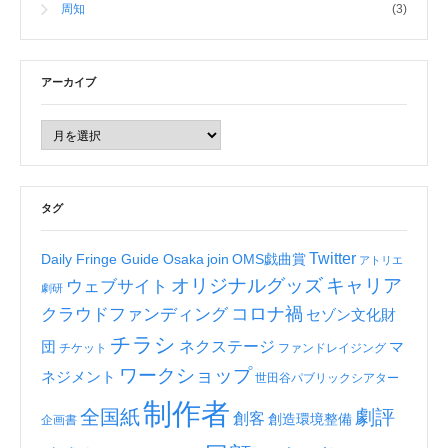
周知
(3)
アーカイブ
タグ
Twitter
Daily Fringe Guide Osaka
join
OMS戯曲賞
アトリエ
オリジナルグッズ
キャリア
ウェブサイト
劇研
コロナ禍
クラウドファンディング
セゾン文化財
チラシ
ネクステージ
団
マ
チケット
ファンドレイジング
ワークショップ
ネジメント
世田谷パブリックシアター
制作者
全国紙
劇評
創客
創造環境整備
企画書