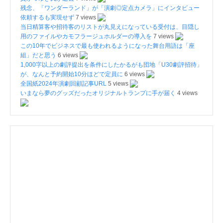
残念、「ワンダーランド」が「演劇◎定点カメラ」にインタビュー
依頼するも実現せず
7 views
当日精算客や招待客のリストが丸見えになっている受付は、目隠し
用のファイルやカモフラージュホルダーの導入を
7 views
この10年でビジネスで最も使われるようになった舞台用語は「座
組」だと思う
6 views
1,000字以上の劇評提出を条件にしたかるがも団地「U30劇評招待」
が、なんと予約開始10分ほどで定員に
6 views
全国紙2024年演劇回顧記事URL
5 views
いまなら夢のグッズだったオリジナルトランプに手が届く
4 views