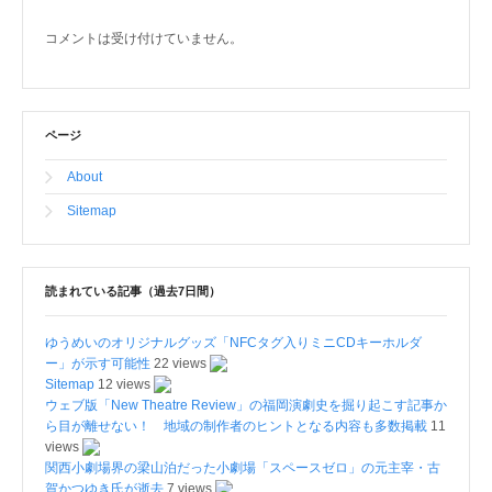
コメントは受け付けていません。
ページ
About
Sitemap
読まれている記事（過去7日間）
ゆうめいのオリジナルグッズ「NFCタグ入りミニCDキーホルダ
ー」が示す可能性
22 views
Sitemap
12 views
ウェブ版「New Theatre Review」の福岡演劇史を掘り起こす記事か
ら目が離せない！ 地域の制作者のヒントとなる内容も多数掲載
11
views
関西小劇場界の梁山泊だった小劇場「スペースゼロ」の元主宰・古
賀かつゆき氏が逝去
7 views