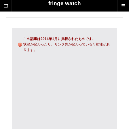
荻
fringe watch
野
達
也
に
よ
る
この記事は2014年1月に掲載されたものです。
演
状況が変わったり、リンク先が変わっている可能性があ
ります。
劇
制
作
の
ス
ク
ラ
ッ
プ
ブ
ッ
ク