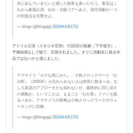
共に歩んでいきたいと感じた観客も多いだろう。東京はこ
れから劇場公演、仙台・大阪ツアーあり。現代演劇の一つ
の到達点を目撃せよ。
— fringe (@fringejp)
2016年4月17日
アトリエ公演（スタジオ空洞）で1回目の観劇（下手後方）。
予備知識なしで観て、圧倒されました。すぐに演劇史に残る作
品ではないかと感じました。
アマヤドリ『ロクな死にかた』。小鳥クロックワーク『わ
が町』（2005年）が忘れられない人は絶対に観るべき。む
しろ真逆のアプローチかも知れないが、最終的に同じ深さ
の感動が。ということは、ままごと『わが星』ファンも観
るべきか。アマヤドリの群舞は小鳥クロックワークのウォ
ーキングに匹敵。
— fringe (@fringejp)
2016年4月17日