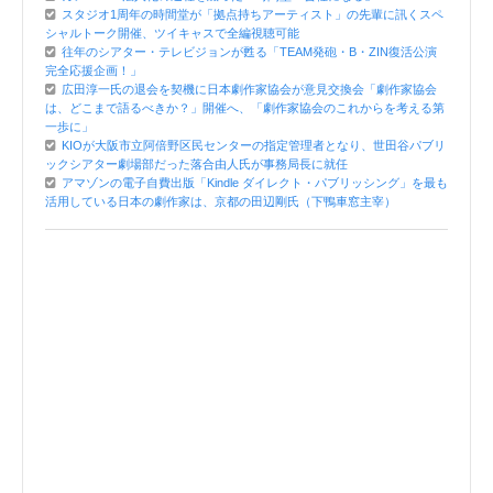
スタジオ1周年の時間堂が「拠点持ちアーティスト」の先輩に訊くスペ
シャルトーク開催、ツイキャスで全編視聴可能
往年のシアター・テレビジョンが甦る「TEAM発砲・B・ZIN復活公演
完全応援企画！」
広田淳一氏の退会を契機に日本劇作家協会が意見交換会「劇作家協会
は、どこまで語るべきか？」開催へ、「劇作家協会のこれからを考える第
一歩に」
KIOが大阪市立阿倍野区民センターの指定管理者となり、世田谷パブリ
ックシアター劇場部だった落合由人氏が事務局長に就任
アマゾンの電子自費出版「Kindle ダイレクト・パブリッシング」を最も
活用している日本の劇作家は、京都の田辺剛氏（下鴨車窓主宰）