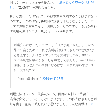
同じく「死」に正面から挑んだ、
小鳥クロックワーク『わが
町』
（2005年）を連想しました。
自分が携わった作品以外、私は複数回観劇することはまずない
のですが、この作品は再度目に焼き付けたくなりました。アト
リエの濃密な空間でもう一度観たかったのですが、予定が合わ
ず劇場公演（シアター風姿花伝）へ移ります。
劇場公演に移ったアマヤドリ『ロクな死にかた』。この作
品に出会うために、私は演劇を観続けてきたのではないか
とさえ思う。人はどうやって死を受容するのか。重いテー
マに小劇場演劇の引き出しを駆使して挑んだ、5年に1本の
傑作。きっと人生の宝物になるはず。東京残席わずか、仙
台・大阪初ツアー。
— fringe (@fringejp)
2016年4月27日
劇場公演（シアター風姿花伝）で2回目の観劇（上手後方）。
演出が変化していることがわかります。この作品はきちんと劇
評を書き、記録に残したいと思いました。こんな衝動は、
マー