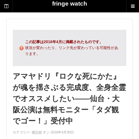
荻
fringe watch
野
達
也
に
よ
る
この記事は2016年4月に掲載されたものです。
演
状況が変わったり、リンク先が変わっている可能性があ
ります。
劇
制
作
の
アマヤドリ『ロクな死にかた』
ス
が魂を揺さぶる完成度、全身全霊
ク
ラ
でオススメしたい――仙台・大
ッ
プ
阪公演は無料モニター「タダ観
ブ
でゴー！」受付中
ッ
ク
カテゴリー:
備忘録
オン 2016年4月30日