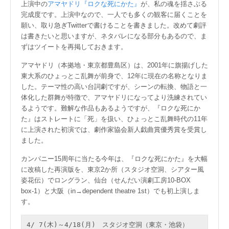
上演中の
アマヤドリ『ロクな死にかた』
が、私の魂を揺さぶる
完成度です。上演中なので、一人でも多くの観客に届くことを
願い、取り急ぎTwitterで書けることを書きました。改めて劇評
は書きたいと思いますが、ネタバレになる部分もあるので、ま
ずはツイートを再掲しておきます。
アマヤドリ（本拠地・東京都豊島区）は、2001年に旗揚げした
東大系のひょっとこ乱舞が前身で、12年に現在の名称となりま
した。テーマ性の高い台詞劇ですが、シーンの転換、物語と一
体化した群舞が特徴で、アマヤドリになってより洗練されてい
るようです。難解な作品もあるようですが、『ロクな死にか
た』はストレートに「死」を扱い、ひょっとこ乱舞時代の11年
に上演された初演では、劇作家協会新人戯曲賞優秀賞を受賞し
ました。
カンパニー15周年に当たる今年は、『ロクな死にかた』を大幅
に改稿した再演版を、東京2か所（スタジオ空洞、シアター風
姿花伝）でロングラン、仙台（せんだい演劇工房10-BOX
box-1）と大阪（in→dependent theatre 1st）でも初上演しま
す。
4/ 7(木)～4/18(月)　スタジオ空洞（東京・池袋）
