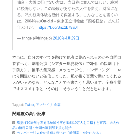
仙台・大阪に行けない方は、当日券に並んでほしい。絶対
に後悔しない。この経験があなたの人生を変え、財産にな
る。私の観劇体験を懸けて保証する。こんなことを書くの
は、2004年のOrt-d.d＋東京国立博物館『四谷怪談』以来12
年ぶりだ。
https://t.co/8nz1b79a0f
— fringe (@fringejp)
2016年4月29日
本当に、自分のすべてを懸けて他者に薦められるのかを自問自
答すべく、劇場公演（シアター風姿花伝）で3回目の観劇（下
手前方）。後半の集束感、メッセージ性、エンディング……や
はり間違いないと確信しました。私が書く言葉で動いてくれる
人がいるのなら、どんなことでも書こうと思います。全身全霊
でオススメするというのは、そういうことだと思います。
Tagged:
Twitter
,
アマヤドリ
,
創客
関連度の高い記事
旗揚げ10周年を迎える柿喰う客が動員10万人を目指すと宣言、過去作
品の無料公開・全国の演劇部支援も開始
カンパニー法人化の過程を綴った「時間堂 会社になる」