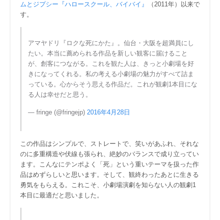
ムとジプシー『ハロースクール、バイバイ』
（2011年）以来で
す。
アマヤドリ『ロクな死にかた』。仙台・大阪を超満員にし
たい。本当に薦められる作品を新しい観客に届けること
が、創客につながる。これを観た人は、きっと小劇場を好
きになってくれる。私の考える小劇場の魅力がすべて詰ま
っている。心からそう思える作品だ。これが観劇1本目にな
る人は幸せだと思う。
— fringe (@fringejp)
2016年4月28日
この作品はシンプルで、ストレートで、笑いがあふれ、それな
のに多重構造や伏線も張られ、絶妙のバランスで成り立ってい
ます。こんなにテンポよく「死」という重いテーマを扱った作
品はめずらしいと思います。そして、観終わったあとに生きる
勇気をもらえる。これこそ、小劇場演劇を知らない人の観劇1
本目に最適だと思いました。