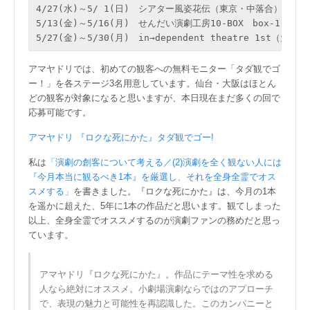
4/27(水)～5/ 1(日)　シアター風姿花伝（東京・中落合）

5/13(金)～5/16(月)　せんだい演劇工房10-BOX　box-1（仙台
アマヤドリでは、初めての観客への無料モニター「タダ観でゴ
ー！」を各ステージ3名用意しています。仙台・大阪はほとん
どの観客が対象になると思いますが、本日現在まだ多くの回で
応募可能です。
アマヤドリ 『ロクな死にかた』タダ観でゴー!
私は
「演劇の創客について考える／(2)演劇を全く観ない人には
『今月本当に観るべき1本』を厳選し、それを全身全霊でオス
スメする」
を書きました。『ロクな死にかた』は、今月の1本
を遥かに超えた、5年に1本の作品だと思います。観てしまった
以上、全身全霊でオススメするのが演劇ファンの務めだと思っ
ています。
アマヤドリ『ロクな死にかた』。作品にテーマ性を求める
人なら絶対にオススメ。小劇場演劇ならではのアプローチ
で、表現の魅力と可能性を再認識した。このカンパニーと