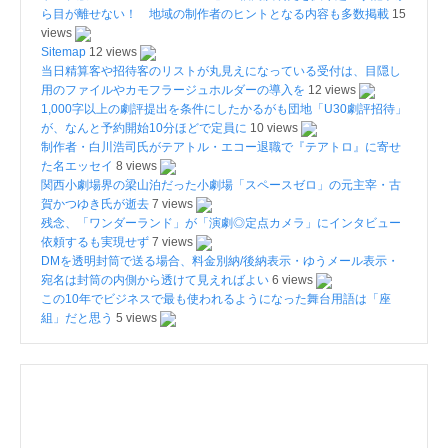
ら目が離せない！ 地域の制作者のヒントとなる内容も多数掲載
15
views
Sitemap
12 views
当日精算客や招待客のリストが丸見えになっている受付は、目隠し
用のファイルやカモフラージュホルダーの導入を
12 views
1,000字以上の劇評提出を条件にしたかるがも団地「U30劇評招待」
が、なんと予約開始10分ほどで定員に
10 views
制作者・白川浩司氏がテアトル・エコー退職で『テアトロ』に寄せ
た名エッセイ
8 views
関西小劇場界の梁山泊だった小劇場「スペースゼロ」の元主宰・古
賀かつゆき氏が逝去
7 views
残念、「ワンダーランド」が「演劇◎定点カメラ」にインタビュー
依頼するも実現せず
7 views
DMを透明封筒で送る場合、料金別納/後納表示・ゆうメール表示・
宛名は封筒の内側から透けて見えればよい
6 views
この10年でビジネスで最も使われるようになった舞台用語は「座
組」だと思う
5 views