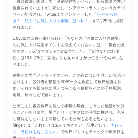
「舞台鑑賞が趣味」で「演劇制作をかじった」広報部員の方が
担当されていますが、新たに「シアターコラム」というカテゴ
リーが新設され、Twitter上でアンケートした
「○○だから好
き！ 私の『お気に入りの劇場』はコレ！」
が7月29日に掲載
されました。
1,038票の回答が寄せられた「あなたの『お気に入りの劇場』
のお気に入り認定ポイントを教えてください」は、「舞台の見
やすさ」が67％でダントツの1位でした。「立地などの利便
性」は13％で3位。立地よりも見やすさが上位という結果にな
りました。
劇場イス専門メーカーですから、この点について詳しい説明が
あります。設計者が模型や3Dデータを駆使して座席配置を決
め、それでも部分的に見えづらくなる個所をイスの千鳥配列、
角度、座高などで補います。
公演ごとに仮設客席を組む小劇場の場合、こうした配慮が欠け
ることがあります。場当たり・ゲネプロの時間に押され、充分
な確認をしないまま開場している公演もあると思います。
fringeでは「これだけは読んでおきたい」記事として、
ナレッ
ジ「見切れを起こさない」
で客席づくりとチェックの重要性を