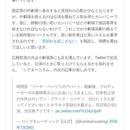
書いています。
固定席の中劇場へ進出すると見切れの心配が少なくなります
が、中劇場を使えるのは公演を重ねて人気を得たカンパニーで
す。逆に、経験の浅い若いカンパニーほど小劇場で仮説客席を
組まなければならないわけで、これこそが小劇場演劇の抱えて
いる制作面のハードルです。若い制作者ほど高いスキルを要求
されるのです。
「見切れを起こさない」
を熟読し、研鑽を重ね
てほしいと思います。
広報部員の方は小劇場系にも足を運んでいます。Twitterで交流
していると、公演のときに取り上げてもらえるかも知れませ
ん。「シアターコラム」の次の記事が楽しみです。
時間堂『ゾーヤ・ペーリツのアパート』観劇後、プロデュ
ーサーの大森晴香さんにお会いしてきました。日本初上演
の今作はロシアン・ブラック・コメディ。ぜひたくさん笑
ってくださいね！とキラキラ笑顔の大森さん。31日迄計4公
演、当日券アリです！
pic.twitter.com/TctJ4yUpuP
— コトブキシーティング【公式】 (@kotobukiseating)
2016
年7月29日