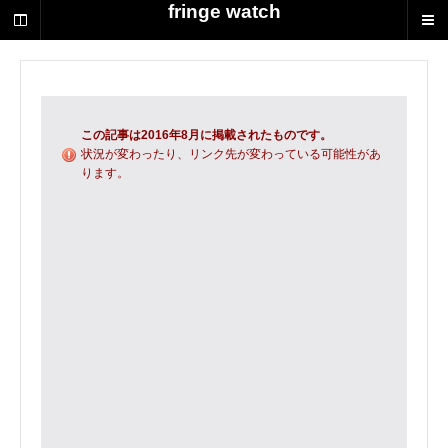
荻
fringe watch
野
達
也
に
よ
る
この記事は2016年8月に掲載されたものです。
演
状況が変わったり、リンク先が変わっている可能性があ
ります。
劇
制
作
の
ス
ク
ラ
ッ
プ
ブ
ッ
ク