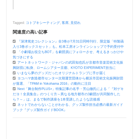
Tagged:
コトブキシーティング
,
客席
,
見切れ
関連度の高い記事
『深津篤史コレクション』全3巻が7月31日同時刊行、限定版「特製函
入り3巻ボックスセット」も。松本工房オンラインショップで予約受付中
「小劇場お役立ちBOT」を劇団員にフォローさせ、考えるきっかけや
気づきにする
アートネットワーク・ジャパンの武田知也氏が京都市音楽芸術文化振
興財団に転身、ロームシアター京都、KYOTO EXPERIMENT担当に
いまなら夢のグッズだったオリジナルトランプに手が届く
ヨコハマ創造都市センター次期運営団体から横浜市芸術文化振興財団
が落選、「TPAM in Yokohama 2016」の動向に注目
Next「舞台制作PLUS+」特集記事の名手・芳山徹氏による「『対ゲキ
だヨ！全員集合』のつくり方～異なる地方都市の3劇団が共同製作した
ら？～」は、まるで制作講座を1本受講したような読後感
ネットでわからないことがわかる、グッズ製作担当必携の最新ガイド
ブック『グッズ製作ガイドBOOK』