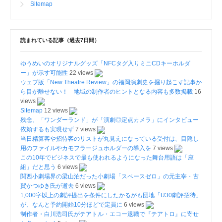
Sitemap
読まれている記事（過去7日間）
ゆうめいのオリジナルグッズ「NFCタグ入りミニCDキーホルダ
ー」が示す可能性
22 views
ウェブ版「New Theatre Review」の福岡演劇史を掘り起こす記事か
ら目が離せない！ 地域の制作者のヒントとなる内容も多数掲載
16
views
Sitemap
12 views
残念、「ワンダーランド」が「演劇◎定点カメラ」にインタビュー
依頼するも実現せず
7 views
当日精算客や招待客のリストが丸見えになっている受付は、目隠し
用のファイルやカモフラージュホルダーの導入を
7 views
この10年でビジネスで最も使われるようになった舞台用語は「座
組」だと思う
6 views
関西小劇場界の梁山泊だった小劇場「スペースゼロ」の元主宰・古
賀かつゆき氏が逝去
6 views
1,000字以上の劇評提出を条件にしたかるがも団地「U30劇評招待」
が、なんと予約開始10分ほどで定員に
6 views
制作者・白川浩司氏がテアトル・エコー退職で『テアトロ』に寄せ