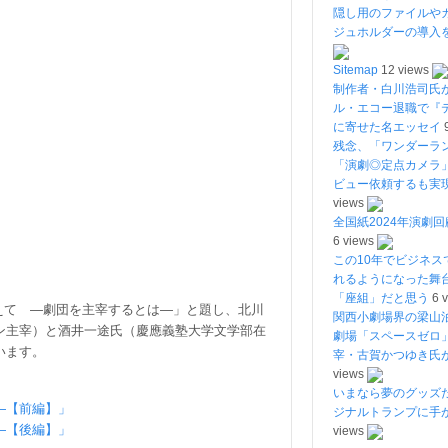
隠し用のファイルや
ジュホルダーの導入
Sitemap
12 views
制作者・白川浩司氏
ル・エコー退職で『
に寄せた名エッセイ
残念、「ワンダーラ
「演劇◎定点カメラ
ビュー依頼するも実
views
全国紙2024年演劇回
6 views
この10年でビジネス
れるようになった舞
「座組」だと思う
6 
超えて ―劇団を主宰するとは―」と題し、北川
関西小劇場界の梁山
ン主宰）と酒井一途氏（慶應義塾大学文学部在
劇場「スペースゼロ
います。
宰・古賀かつゆき氏
views
いまなら夢のグッズ
―【前編】」
ジナルトランプに手
―【後編】」
views