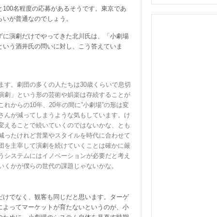
100名程度の応募があるそうです。東京であ
らいが普通なのでしょう。
ずに演劇だけでやってきた北川氏は、「小劇場
という酒井氏の問いに対し、こう答えていま
す。劇団の多くの人たちは30歳くらいで息切
演劇」という形の芸術や娯楽は存続することが
れからの10年、20年の間に”小劇場”の形は変
さんが減ってしまうような気もしています。け
変えることで続いていくのではないかな、とも
減ったけれど営業やスタイルを時代に合わせて
団を主宰して演劇を続けていくことは確かに厳
うシステムにはイノベーションが必要だと考え
いくかが僕らの世代の課題じゃないかな。
だけでなく、観客も同じだと思います。ターゲ
によってマーケットが育たないというのが、小