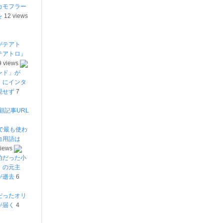
カモフラー
を
12 views
がテアト
テアトロ』
9 views
ンド」が
」にインタ
現せず
7
顧記事URL
で最も使わ
台用語は
views
泊だった小
」の元主
が逝去
6
だったオリ
が届く
4