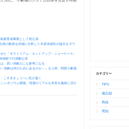
のために、小劇場のシステム自体を見直す時期
芸術家育成事業として初公演
企画の動員を詳細に分析した木原未緒氏の論文をダウ
わせた「モラトリアム・カットアップ・ショーケース」
映画館での演劇公演
」は、若い演劇人にも参考になる
闘～演劇は何のためにあるのか～』を上梓、関西小劇場
カテゴリー
人・こすぎきょうへい氏が逝く
人シンポジウム開催。現場のリアルな本音を施策に活か
TIPS
備忘録
再録
周知