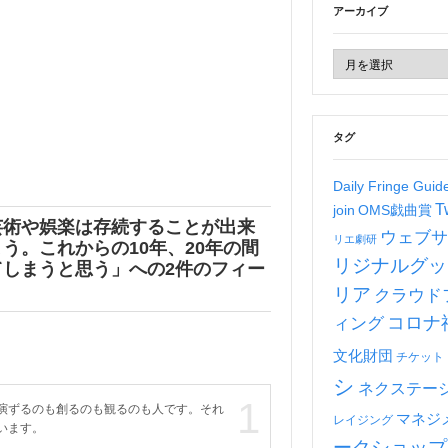
アーカイブ
タグ
Daily Fringe Gui
T
join
OMS戯曲賞
芸術や娯楽は存続することが出来
ウェブサ
リエ劇研
う。これからの10年、20年の間
リジナルグッ
てしまうと思う
」への2件のフィー
リア
クラウド
コロナ
ィング
文化財団
チケット
シ
ネクステー
1
演ずるのも創るのも観るのも人です。それ
マネジ
レイジング
います。
ークショップ