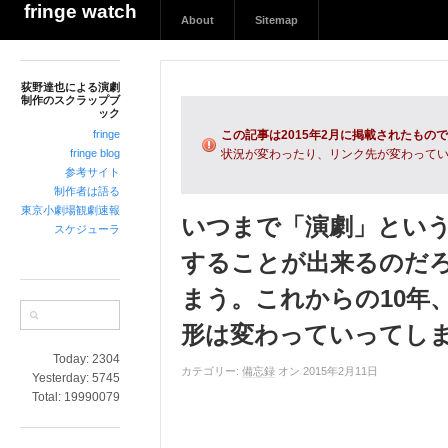
荻
fringe watch
About
Sitemap
野
達
也
荻野達也による演劇
に
制作のスクラップブ
よ
ック
る
fringe
この記事は2015年2月に掲載されたもの
演
fringe blog
状況が変わったり、リンク先が変わって
参考サイト
劇
制作者は語る
制
東京小劇場観劇速報
作
いつまで「演劇」とい
スケジューラ
の
することが出来るのだ
ス
ク
まう。これからの10年、
ラ
ッ
形は変わっていってし
プ
Today:
2304
ブ
カテゴリー:
備忘録
オン 2015年2月11日
Yesterday:
5745
ッ
Total:
19990079
ク