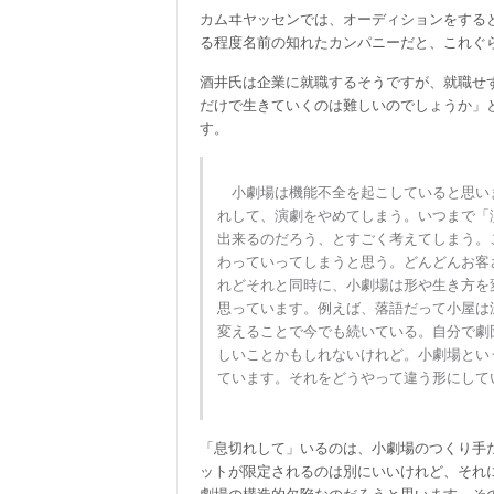
カムヰヤッセンでは、オーディションをすると
る程度名前の知れたカンパニーだと、これぐ
酒井氏は企業に就職するそうですが、就職せ
だけで生きていくのは難しいのでしょうか」
す。
小劇場は機能不全を起こしていると思いま
れして、演劇をやめてしまう。いつまで「
出来るのだろう、とすごく考えてしまう。こ
わっていってしまうと思う。どんどんお客
れどそれと同時に、小劇場は形や生き方を
思っています。例えば、落語だって小屋は
変えることで今でも続いている。自分で劇
しいことかもしれないけれど。小劇場とい
ています。それをどうやって違う形にして
「息切れして」いるのは、小劇場のつくり手
ットが限定されるのは別にいいけれど、それ