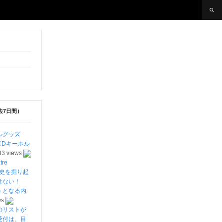
去7日間）
ルグッズ
CDキーホル
33 views
re
劇史を掘り起
離せない！
トとなる内
ws
のリストが
受付は、目