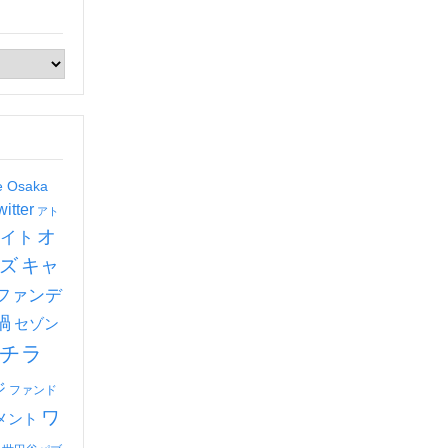
de Osaka
witter
アト
オ
イト
ズ
キャ
ファンデ
禍
セゾン
チラ
ジ
ファンド
ワ
メント