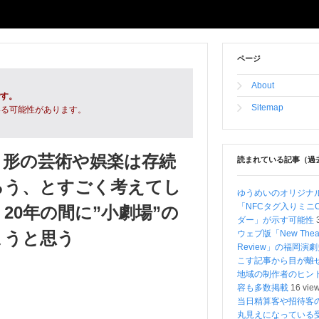
ページ
About
です。
Sitemap
いる可能性があります。
う形の芸術や娯楽は存続
読まれている記事（過
ろう、とすごく考えてし
ゆうめいのオリジナ
「NFCタグ入りミニ
20年の間に”小劇場”の
ダー」が示す可能性
まうと思う
ウェブ版「New Theat
Review」の福岡演
こす記事から目が
地域の制作者のヒン
容も多数掲載
16 vie
当日精算客や招待客
丸見えになっている