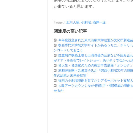
劇場の構造的欠陥なのだろうと思います。そ
が来ていると思います。
Tagged:
北川大輔
,
小劇場
,
酒井一途
関連度の高い記事
今年度設立された東京演劇大学連盟が文化庁新進
映画専門大学院大学サイトがあるうちに、チャリT
ンロードしておこう
自主制作映画上映と出演俳優の公演などを組み合
がテアトル新宿でレイトショー、ありそうでなかった
音大生・音楽家のための確定申告講座「オンカク
演劇評論家・九鬼葉子氏が『関西小劇場30年の熱
界の総括と未来を展望
福岡の小劇場演劇を育てたシアターポケット支配
大阪アーツカウンシルが4時間半・4部構成の演劇
せるか